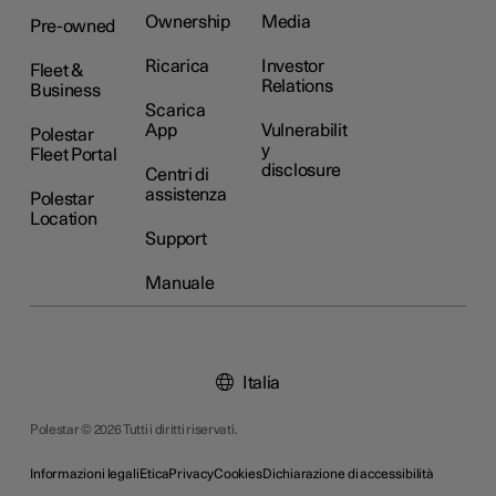
Ownership
Media
Pre-owned
Ricarica
Investor
Fleet &
Relations
Business
Scarica
App
Vulnerabilit
Polestar
y
Fleet Portal
disclosure
Centri di
assistenza
Polestar
Location
Support
Manuale
Italia
Polestar © 2026 Tutti i diritti riservati.
Informazioni legali
Etica
Privacy
Cookies
Dichiarazione di accessibilità