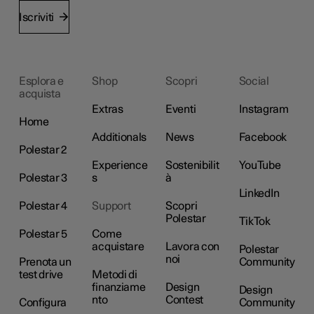
Iscriviti
Esplora e
Shop
Scopri
Social
acquista
Extras
Eventi
Instagram
Home
Additionals
News
Facebook
Polestar 2
Experience
Sostenibilit
YouTube
Polestar 3
s
à
LinkedIn
Polestar 4
Support
Scopri
Polestar
TikTok
Polestar 5
Come
acquistare
Lavora con
Polestar
noi
Prenota un
Community
test drive
Metodi di
finanziame
Design
Design
nto
Contest
Configura
Community