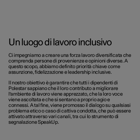
Un luogo di lavoro inclusivo
Ci impegniamo a creare una forza lavoro diversificata che
comprenda persone di provenienze e opinioni diverse. A
questo scopo, abbiamo definito priorità chiave come
assunzione, fidelizzazione e leadership inclusive.
Il nostro obiettivo è garantire che tutti i dipendenti di
Polestar sappiano che il loro contributo a migliorare
l'ambiente di lavoro viene apprezzato, che la loro voce
viene ascoltata e che si sentano a proprio agio e
connessi. A tal fine, viene promosso il dialogo su qualsiasi
problema etico o caso di cattiva condotta, che può essere
attivato attraverso vari canali, tra cui lo strumento di
segnalazione SpeakUp.