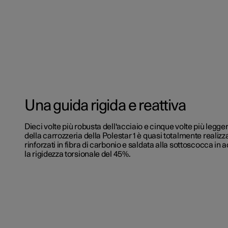
Una guida rigida e reattiva
Dieci volte più robusta dell'acciaio e cinque volte più legge
della carrozzeria della Polestar 1 è quasi totalmente realizz
rinforzati in fibra di carbonio e saldata alla sottoscocca i
la rigidezza torsionale del 45%.