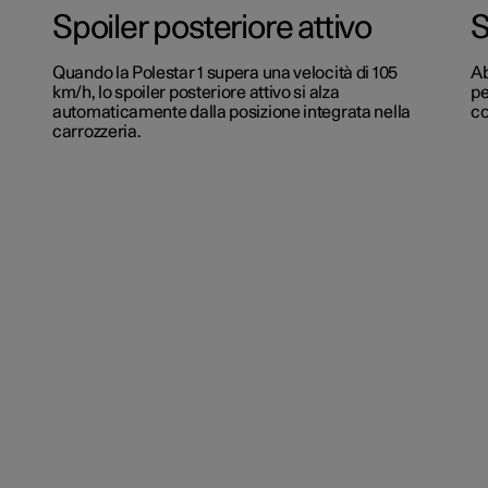
Spoiler posteriore attivo
S
Quando la Polestar 1 supera una velocità di 105
Ab
km/h, lo spoiler posteriore attivo si alza
pe
automaticamente dalla posizione integrata nella
co
carrozzeria.