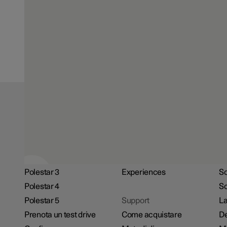
centinaia di crash test a diverse velocità e da diverse angol
pista da 157 m, per verificare la robustezza della carrozzeria
realizzata in polimeri rinforzati in fibra di carbonio. Tutti i te
documentati tramite una dozzina di fotocamere da 1000 fps 
esperti di sicurezza.
Esplora e acquista
Shop
Sc
Home
Extras
Ev
Polestar 2
Additionals
N
Polestar 3
Experiences
So
Polestar 4
Sc
Polestar 5
Support
La
Prenota un test drive
Come acquistare
De