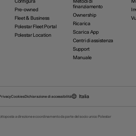
Configura
Metodi di
M
finanziamento
Pre-owned
In
Ownership
Fleet & Business
Vu
Ricarica
Polestar Fleet Portal
Scarica App
Polestar Location
Centri di assistenza
Support
Manuale
Italia
Privacy
Cookies
Dichiarazione di accessibilità
 sottoposta a direzione e coordinamento da parte del socio unico Polestar