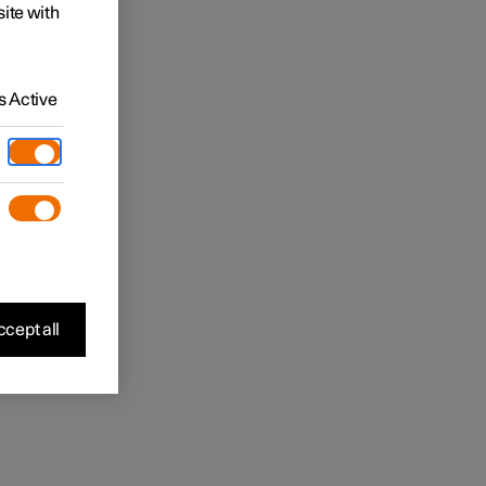
site with
 Active
cept all