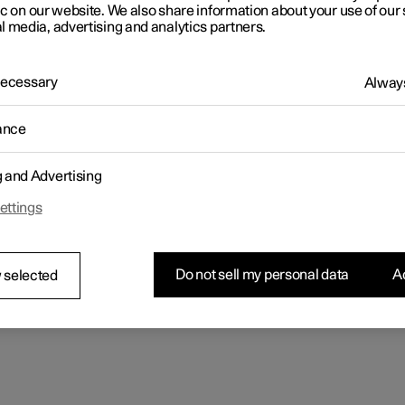
ic on our website. We also share information about your use of our 
l media, advertising and analytics partners.
 Necessary
Always
ance
g and Advertising
ettings
Do not sell my personal data
Ac
 selected