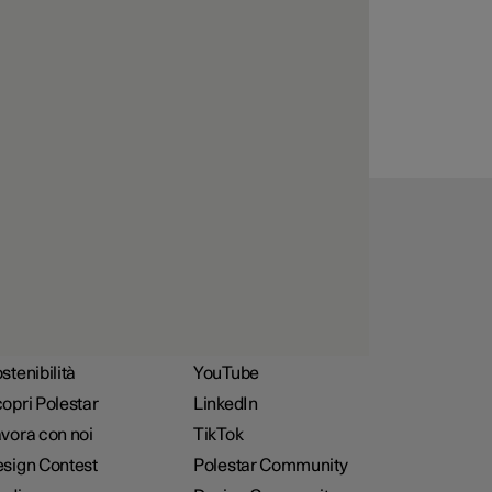
azioni sulla nostra
 della Polestar 1,
st sono stati
e analizzati da
opri
Social
enti
Instagram
ews
Facebook
stenibilità
YouTube
opri Polestar
LinkedIn
vora con noi
TikTok
sign Contest
Polestar Community