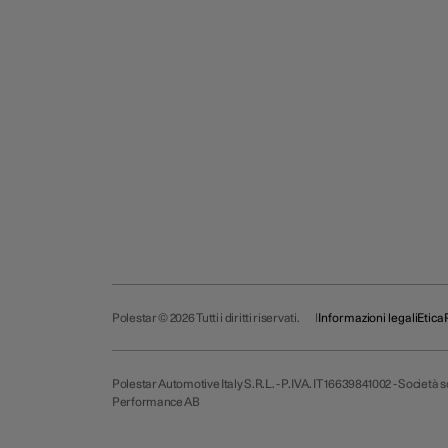
Polestar © 2026 Tutti i diritti riservati.
Informazioni legali
Etica
Polestar Automotive Italy S.R.L. - P.IVA. IT 16639841002 - Società
Performance AB