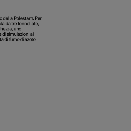
 della Polestar 1. Per
la da tre tonnellate,
nghezza, uno
 di simulazioni al
tà di fumo di azoto