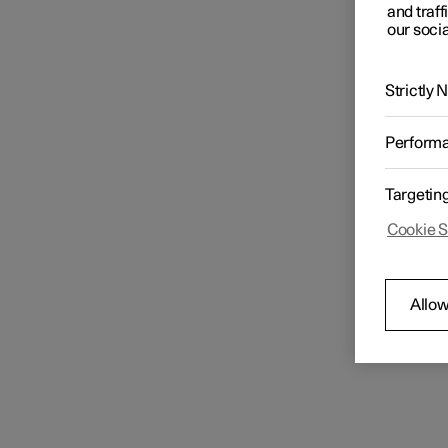
and traff
our socia
Strictly
Perform
Targetin
Cookie S
Allow