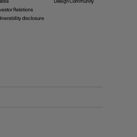
edia
Design Community
vestor Relations
lnerability disclosure