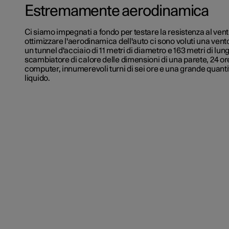
Estremamente aerodinamica
Ci siamo impegnati a fondo per testare la resistenza al vento
ottimizzare l'aerodinamica dell'auto ci sono voluti una vento
un tunnel d'acciaio di 11 metri di diametro e 163 metri di lu
scambiatore di calore delle dimensioni di una parete, 24 ore
computer, innumerevoli turni di sei ore e una grande quanti
liquido.