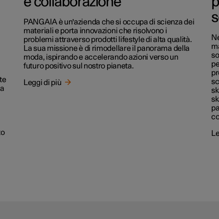
e collaborazione
p
s
PANGAIA è un'azienda che si occupa di scienza dei
materiali e porta innovazioni che risolvono i
Ne
problemi attraverso prodotti lifestyle di alta qualità.
ma
La sua missione è di rimodellare il panorama della
so
moda, ispirando e accelerando azioni verso un
pe
futuro positivo sul nostro pianeta.
pr
te
sc
Leggi di più
da
sk
sk
pa
co
to
Le