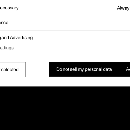
 Necessary
Always
ance
g and Advertising
ettings
Do not sell my personal data
Ac
 selected