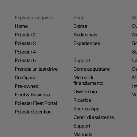
Esplora e acquista
Shop
Sc
Home
Extras
Ev
Polestar 2
Additionals
N
Polestar 3
Experiences
So
Polestar 4
Sc
Polestar 5
Support
La
Prenota un test drive
Come acquistare
De
Configura
Metodi di
M
finanziamento
Pre-owned
In
Ownership
Fleet & Business
Vu
Ricarica
Polestar Fleet Portal
Scarica App
Polestar Location
Centri di assistenza
Support
Manuale