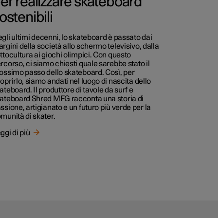
er realizzare skateboard
ostenibili
gli ultimi decenni, lo skateboard è passato dai
rgini della società allo schermo televisivo, dalla
ttocultura ai giochi olimpici. Con questo
rcorso, ci siamo chiesti quale sarebbe stato il
ossimo passo dello skateboard. Così, per
oprirlo, siamo andati nel luogo di nascita dello
ateboard. Il produttore di tavole da surf e
ateboard Shred MFG racconta una storia di
ssione, artigianato e un futuro più verde per la
munità di skater.
ggi di più