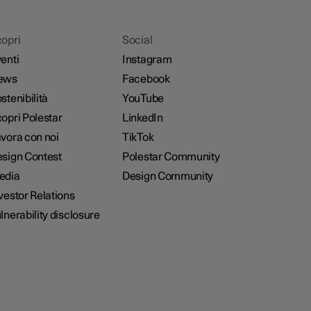
opri
Social
enti
Instagram
ews
Facebook
stenibilità
YouTube
opri Polestar
LinkedIn
vora con noi
TikTok
sign Contest
Polestar Community
edia
Design Community
vestor Relations
lnerability disclosure