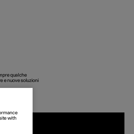
to e aziende
sempre qualche
e e nuove soluzioni
quistare
di finanziamento
rformance
site with