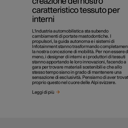
creazione del nostro
caratteristico tessuto per
interni
L'industria automobilistica sta subendo
cambiamenti di portate mastodontiche. I
propulsori, la guida autonoma e i sistemi di
Infotainment stanno trasformando completamen
la nostra concezione di mobilità. Per non essere 
meno, i designer di interni e i produttori di tessuti
stanno apportando le loro innovazioni, facendo a
gara per trovare materiali sostenibili e che allo
stesso tempo siano in grado di mantenere una
sensazione di esclusività. Pensiamo di aver trova
proprio questo nel cuore delle Alpi svizzere.
Leggi di più