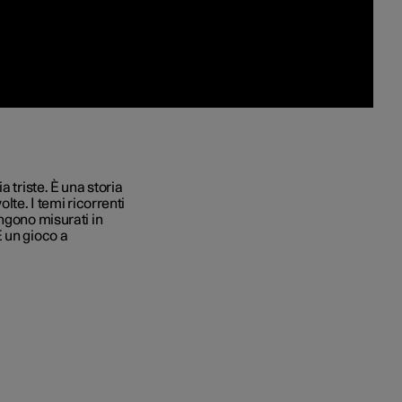
 triste. È una storia
lte. I temi ricorrenti
ngono misurati in
 un gioco a