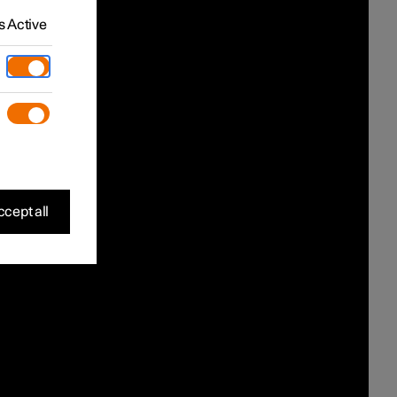
 Active
cept all