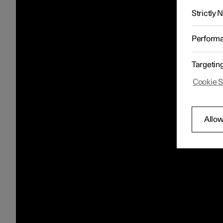
Strictly
Perform
Targetin
Cookie S
Allow