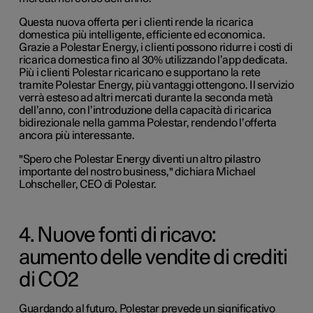
Questa nuova offerta per i clienti rende la ricarica
domestica più intelligente, efficiente ed economica.
Grazie a Polestar Energy, i clienti possono ridurre i costi di
ricarica domestica fino al 30% utilizzando l’app dedicata.
Più i clienti Polestar ricaricano e supportano la rete
tramite Polestar Energy, più vantaggi ottengono. Il servizio
verrà esteso ad altri mercati durante la seconda metà
dell’anno, con l’introduzione della capacità di ricarica
bidirezionale nella gamma Polestar, rendendo l’offerta
ancora più interessante.
"Spero che Polestar Energy diventi un altro pilastro
importante del nostro business," dichiara Michael
Lohscheller, CEO di Polestar.
4. Nuove fonti di ricavo:
aumento delle vendite di crediti
di CO2
Guardando al futuro, Polestar prevede un significativo