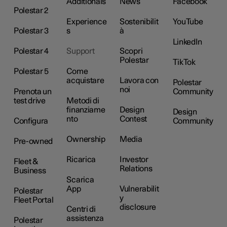
Additionals
News
Facebook
Polestar 2
Experience
Sostenibilit
YouTube
Polestar 3
s
à
LinkedIn
Polestar 4
Support
Scopri
Polestar
TikTok
Polestar 5
Come
acquistare
Lavora con
Polestar
noi
Prenota un
Community
test drive
Metodi di
finanziame
Design
Design
nto
Contest
Configura
Community
Ownership
Media
Pre-owned
Ricarica
Investor
Fleet &
Relations
Business
Scarica
App
Vulnerabilit
Polestar
y
Fleet Portal
disclosure
Centri di
assistenza
Polestar