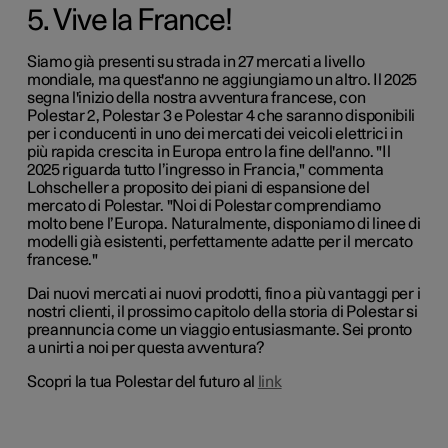
5. Vive la France!
Siamo già presenti su strada in 27 mercati a livello
mondiale, ma quest'anno ne aggiungiamo un altro. Il 2025
segna l'inizio della nostra avventura francese, con
Polestar 2, Polestar 3 e Polestar 4 che saranno disponibili
per i conducenti in uno dei mercati dei veicoli elettrici in
più rapida crescita in Europa entro la fine dell'anno. "Il
2025 riguarda tutto l’ingresso in Francia," commenta
Lohscheller a proposito dei piani di espansione del
mercato di Polestar. "Noi di Polestar comprendiamo
molto bene l’Europa. Naturalmente, disponiamo di linee di
modelli già esistenti, perfettamente adatte per il mercato
francese."
Dai nuovi mercati ai nuovi prodotti, fino a più vantaggi per i
nostri clienti, il prossimo capitolo della storia di Polestar si
preannuncia come un viaggio entusiasmante. Sei pronto
a unirti a noi per questa avventura?
Scopri la tua Polestar del futuro al
link