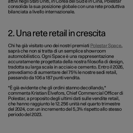
attivi negli Stati Uniti, in Corea del Sud e in Cina, Polestar
consolida la sua posizione globale con una rete produttiva
bilanciata a livello internazionale.
2. Una rete retail in crescita
Chi ha già visitato uno dei nostri premiati
Polestar Space
,
saprà che non si tratta di un semplice showroom
automobilistico. Ogni Space è una rappresentazione
accuratamente progettata della nostra filosofia di design,
tradotta su larga scala in acciaio e cemento. Entro il 2026,
prevediamo di aumentare del 75% le nostre sedi retail,
passando da 106 a 187 punti vendita.
"È già evidente che gli ordini stanno decollando,"
commenta Kristian Elvefors, Chief Commercial Officer di
Polestar, a proposito degli ultimi dati sulle vendite retail,
che hanno raggiunto le 12.256 unità nel quarto trimestre
del 2024, con un incremento del 5,3% rispetto allo stesso
periodo del 2023.