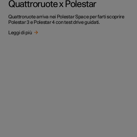
Quattroruote x Polestar
Quattroruote arriva nei Polestar Space per farti scoprire
Polestar 3 e Polestar 4 con test drive guidati.
Leggi di più