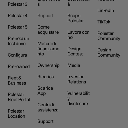
Polestar 3
s
à
LinkedIn
Polestar 4
Support
Scopri
Polestar
TikTok
Polestar 5
Come
acquistare
Lavora con
Polestar
noi
Prenota un
Community
test drive
Metodi di
finanziame
Design
Design
nto
Contest
Configura
Community
Ownership
Media
Pre-owned
Ricarica
Investor
Fleet &
Relations
Business
Scarica
App
Vulnerabilit
Polestar
y
Fleet Portal
disclosure
Centri di
assistenza
Polestar
Location
Support