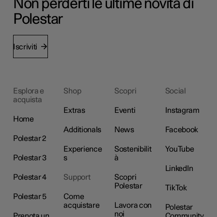
Non perderti le ultime novità di
Polestar
Iscriviti
Esplora e
Shop
Scopri
Social
acquista
Extras
Eventi
Instagram
Home
Additionals
News
Facebook
Polestar 2
Experience
Sostenibilit
YouTube
Polestar 3
s
à
LinkedIn
Polestar 4
Support
Scopri
Polestar
TikTok
Polestar 5
Come
acquistare
Lavora con
Polestar
noi
Prenota un
Community