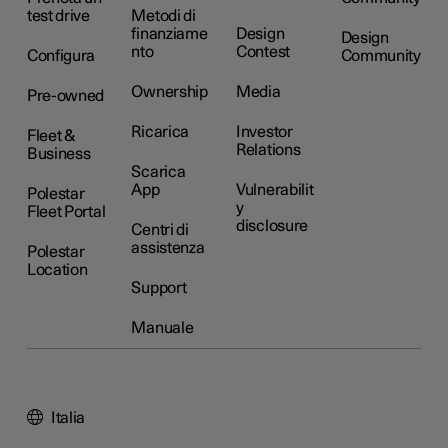
test drive
Metodi di
finanziame
Design
Design
nto
Contest
Configura
Community
Ownership
Media
Pre-owned
Ricarica
Investor
Fleet &
Relations
Business
Scarica
App
Vulnerabilit
Polestar
y
Fleet Portal
disclosure
Centri di
assistenza
Polestar
Location
Support
Manuale
Italia