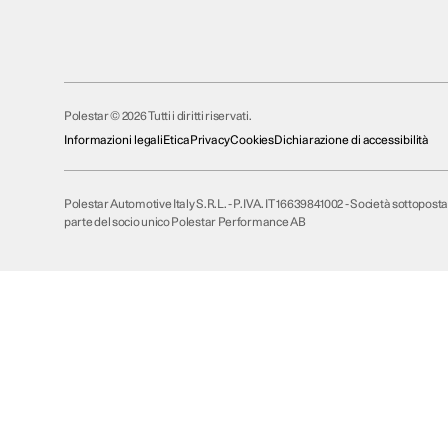
Polestar © 2026 Tutti i diritti riservati.
Informazioni legali
Etica
Privacy
Cookies
Dichiarazione di accessibilità
Polestar Automotive Italy S.R.L. - P.IVA. IT 16639841002 - Società sottopos
parte del socio unico Polestar Performance AB