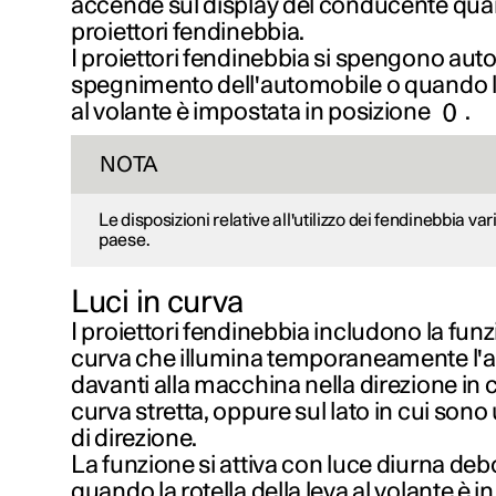
accende sul display del conducente qua
proiettori fendinebbia.
I proiettori fendinebbia si spengono au
spegnimento dell'automobile o quando la 
al volante è impostata in posizione
.
NOTA
Le disposizioni relative all'utilizzo dei fendinebbia v
paese.
Luci in curva
I proiettori fendinebbia includono la funzi
curva che illumina temporaneamente l'ar
davanti alla macchina nella direzione in cu
curva stretta, oppure sul lato in cui sono u
di direzione.
La funzione si attiva con luce diurna debo
quando la rotella della leva al volante è i