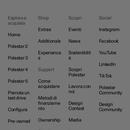
Esplora e
Shop
Scopri
Social
acquista
Extras
Eventi
Instagram
Home
Additionals
News
Facebook
Polestar 2
Experience
Sostenibilit
YouTube
Polestar 3
s
à
LinkedIn
Polestar 4
Support
Scopri
Polestar
TikTok
Polestar 5
Come
acquistare
Lavora con
Polestar
noi
Prenota un
Community
test drive
Metodi di
finanziame
Design
Design
nto
Contest
Configura
Community
Ownership
Media
Pre-owned