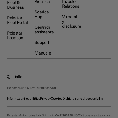
Ricarica
Investor
Fleet &
Relations
Business
Scarica
App
Vulnerabilit
Polestar
y
Fleet Portal
disclosure
Centri di
assistenza
Polestar
Location
Support
Manuale
Italia
Polestar © 2026 Tutti i diritti riservati.
Informazioni legali
Etica
Privacy
Cookies
Dichiarazione di accessibilità
Polestar Automotive Italy S.R.L. - P.IVA. IT 16639841002 - Società sottoposta a