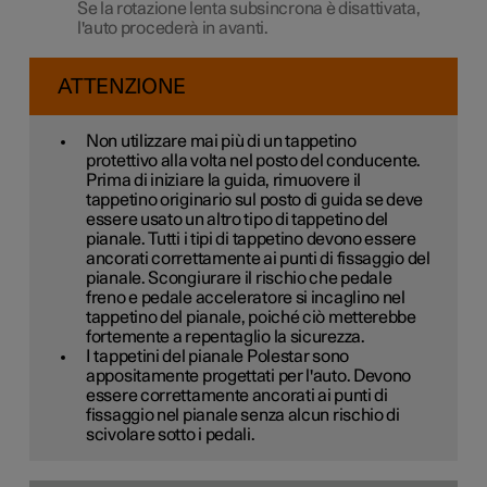
Se la rotazione lenta subsincrona è disattivata,
l'auto procederà in avanti.
ATTENZIONE
Non utilizzare mai più di un tappetino
protettivo alla volta nel posto del conducente.
Prima di iniziare la guida, rimuovere il
tappetino originario sul posto di guida se deve
essere usato un altro tipo di tappetino del
pianale. Tutti i tipi di tappetino devono essere
ancorati correttamente ai punti di fissaggio del
pianale. Scongiurare il rischio che pedale
freno e pedale acceleratore si incaglino nel
tappetino del pianale, poiché ciò metterebbe
fortemente a repentaglio la sicurezza.
I tappetini del pianale Polestar sono
appositamente progettati per l'auto. Devono
essere correttamente ancorati ai punti di
fissaggio nel pianale senza alcun rischio di
scivolare sotto i pedali.