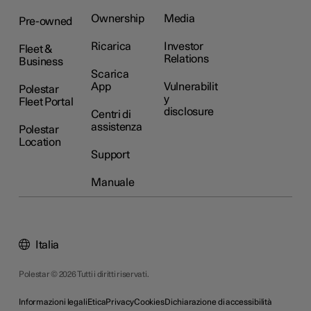
Ownership
Media
Pre-owned
Ricarica
Investor
Fleet &
Relations
Business
Scarica
App
Vulnerabilit
Polestar
y
Fleet Portal
disclosure
Centri di
assistenza
Polestar
Location
Support
Manuale
Italia
Polestar © 2026 Tutti i diritti riservati.
Informazioni legali
Etica
Privacy
Cookies
Dichiarazione di accessibilità