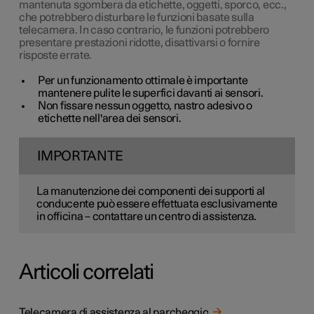
mantenuta sgombera da etichette, oggetti, sporco, ecc.,
che potrebbero disturbare le funzioni basate sulla
telecamera. In caso contrario, le funzioni potrebbero
presentare prestazioni ridotte, disattivarsi o fornire
risposte errate.
Per un funzionamento ottimale è importante
mantenere pulite le superfici davanti ai sensori.
Non fissare nessun oggetto, nastro adesivo o
etichette nell'area dei sensori.
IMPORTANTE
La manutenzione dei componenti dei supporti al
conducente può essere effettuata esclusivamente
in officina – contattare un centro di assistenza.
Articoli correlati
Telecamera di assistenza al parcheggio