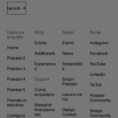
Iscriviti
Esplora e
Shop
Scopri
Social
acquista
Extras
Eventi
Instagram
Home
Additionals
News
Facebook
Polestar 2
Experience
Sostenibilit
YouTube
Polestar 3
s
à
LinkedIn
Polestar 4
Support
Scopri
Polestar
TikTok
Polestar 5
Come
acquistare
Lavora con
Polestar
noi
Prenota un
Community
test drive
Metodi di
finanziame
Design
Design
nto
Contest
Configura
Community