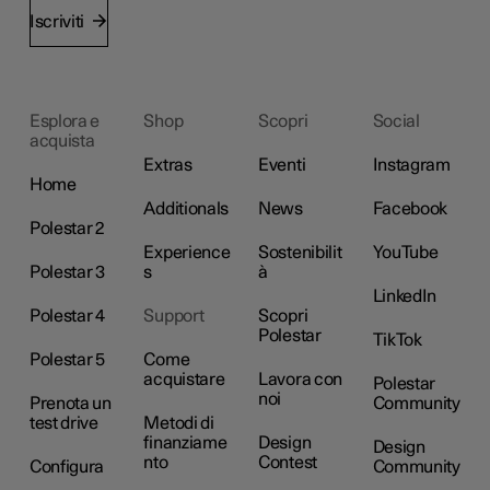
Iscriviti
Esplora e
Shop
Scopri
Social
acquista
Extras
Eventi
Instagram
Home
Additionals
News
Facebook
Polestar 2
Experience
Sostenibilit
YouTube
Polestar 3
s
à
LinkedIn
Polestar 4
Support
Scopri
Polestar
TikTok
Polestar 5
Come
acquistare
Lavora con
Polestar
noi
Prenota un
Community
test drive
Metodi di
finanziame
Design
Design
nto
Contest
Configura
Community