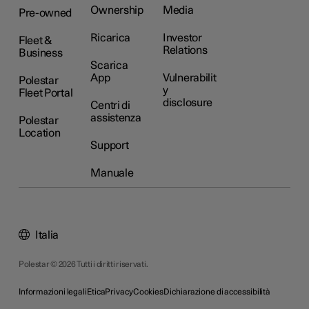
Ownership
Media
Pre-owned
Ricarica
Investor
Fleet &
Relations
Business
Scarica
App
Vulnerabilit
Polestar
y
Fleet Portal
disclosure
Centri di
assistenza
Polestar
Location
Support
Manuale
Italia
Polestar © 2026 Tutti i diritti riservati.
Informazioni legali
Etica
Privacy
Cookies
Dichiarazione di accessibilità