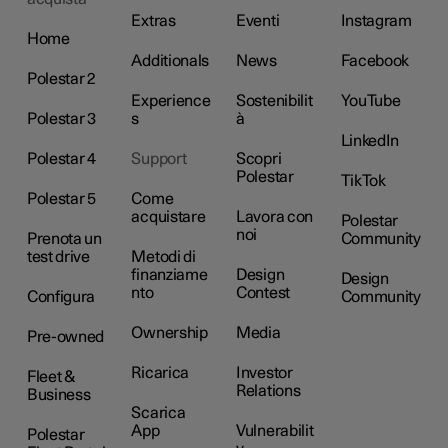
Extras
Eventi
Instagram
Home
Additionals
News
Facebook
Polestar 2
Experience
Sostenibilit
YouTube
Polestar 3
s
à
LinkedIn
Polestar 4
Support
Scopri
Polestar
TikTok
Polestar 5
Come
acquistare
Lavora con
Polestar
noi
Prenota un
Community
test drive
Metodi di
finanziame
Design
Design
nto
Contest
Configura
Community
Ownership
Media
Pre-owned
Ricarica
Investor
Fleet &
Relations
Business
Scarica
App
Vulnerabilit
Polestar