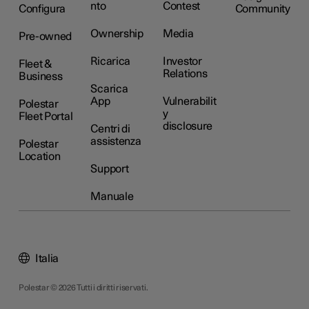
nto
Contest
Configura
Community
Ownership
Media
Pre-owned
Ricarica
Investor
Fleet &
Relations
Business
Scarica
App
Vulnerabilit
Polestar
y
Fleet Portal
disclosure
Centri di
assistenza
Polestar
Location
Support
Manuale
Italia
Polestar © 2026 Tutti i diritti riservati.