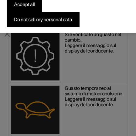
Accept all
Pre-owned Polestar 2
Pre-owned Polestar 3
Pre-owned Polestar 4
Configura
Ricarica domestica
Opzioni di finanziamento
Newsletter
Se si verifica un guasto al cambio, appare un simbolo e un
messaggio sul display del conducente.
Do not sell my personal data
Simbolo
Funzione
Si è verificato un guasto nel
cambio.
Leggere il messaggio sul
display del conducente.
Guasto temporaneo al
sistema di motopropulsione.
Leggere il messaggio sul
display del conducente.