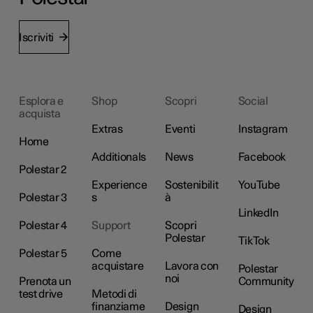
Iscriviti
Esplora e
Shop
Scopri
Social
acquista
Extras
Eventi
Instagram
Home
Additionals
News
Facebook
Polestar 2
Experience
Sostenibilit
YouTube
Polestar 3
s
à
LinkedIn
Polestar 4
Support
Scopri
Polestar
TikTok
Polestar 5
Come
acquistare
Lavora con
Polestar
noi
Prenota un
Community
test drive
Metodi di
finanziame
Design
Design