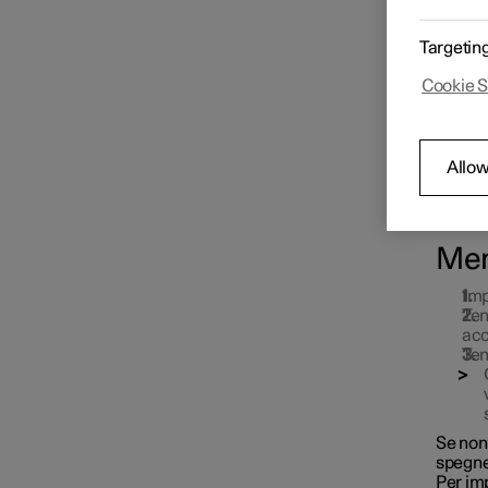
È possi
esterni
Comandi del climatizzatore
Targetin
Memoriz
per il sedile anteriore
retrovi
Cookie S
una o e
Funzione di memoria del
sedile anteriore
Allow
Mem
Imp
Ten
ac
Ten
Se non 
spegne
Per im