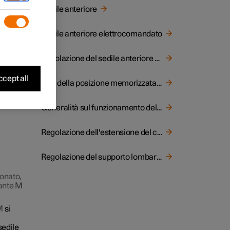
sori
Sedile anteriore
pecchi
Sedile anteriore elettrocomandato
terno di
Regolazione del sedile anteriore elettrocomandato
cept all
Uso della posizione memorizzata per sedile e retrovisori
Generalità sul funzionamento del sedile anteriore multifunzione
Regolazione dell'estensione del cuscino nel sedile anteriore
Regolazione del supporto lombare del sedile anteriore
onato,
sante
M
M
si
sedile