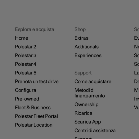
Esplora e acquista
Shop
Sc
Home
Extras
Ev
Polestar 2
Additionals
N
Polestar 3
Experiences
So
Polestar 4
Sc
Polestar 5
Support
La
Prenota un test drive
Come acquistare
De
Configura
Metodi di
M
finanziamento
Pre-owned
In
Ownership
Fleet & Business
Vu
Ricarica
Polestar Fleet Portal
Scarica App
Polestar Location
Centri di assistenza