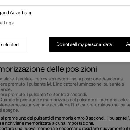
bile memorizzare la posizione di sedile elettrocomandato e retrovi
1
 nei pulsanti di memoria.
g and Advertising
zare due posizioni diverse per il sedile elettrocomandato e gli s
sori esterni tramite i pulsanti di memoria. I pulsanti si trovano all'in
ettings
ntrambe le portiere anteriori.
Do not sell my personal data
Ac
 selected
Pulsante
M
per la memorizzazione dell'impostazione.
Pulsante memoria.
Pulsante memoria.
orizzazione delle posizioni
ostare il sedile e i retrovisori esterni nella posizione desiderata.
ere premuto il pulsante
M
. L'indicatore luminoso nel pulsante si
cende.
ere premuto il pulsante
1
o
2
entro 3 secondi.
Quando la posizione è memorizzata nel pulsante di memoria selezi
viene emesso un segnale acustico e l'indicatore luminoso nel pul
si spegne.
si preme uno dei pulsanti di memoria entro 3 secondi, il pulsante
 e non viene memorizzata alcuna impostazione.
postare una nuova memoria è necessario regolare nuovamente il 