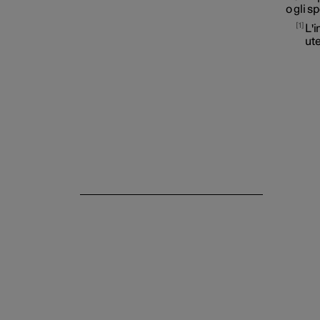
o gli s
1
L'i
ute
Sedile posteriore
Volante