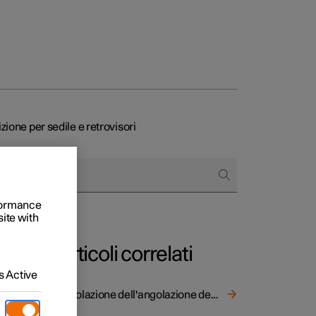
ione per sedile e retrovisori
to e aziende
quistare
rformance
site with
di finanziamento
Articoli correlati
 Active
Regolazione dell'angolazione degli specchi retrovisori esterni