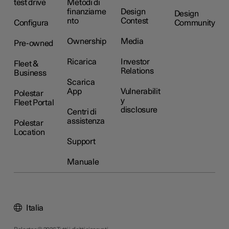
test drive
Metodi di
finanziame
Design
Design
nto
Contest
Configura
Community
Ownership
Media
Pre-owned
Ricarica
Investor
Fleet &
Relations
Business
Scarica
App
Vulnerabilit
Polestar
y
Fleet Portal
disclosure
Centri di
assistenza
Polestar
Location
Support
Manuale
Italia