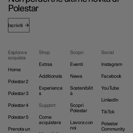
Polestar
Iscriviti
Esplora e
Shop
Scopri
Social
acquista
Extras
Eventi
Instagram
Home
Additionals
News
Facebook
Polestar 2
Experience
Sostenibilit
YouTube
Polestar 3
s
à
LinkedIn
Polestar 4
Support
Scopri
Polestar
TikTok
Polestar 5
Come
acquistare
Lavora con
Polestar
noi
Prenota un
Community