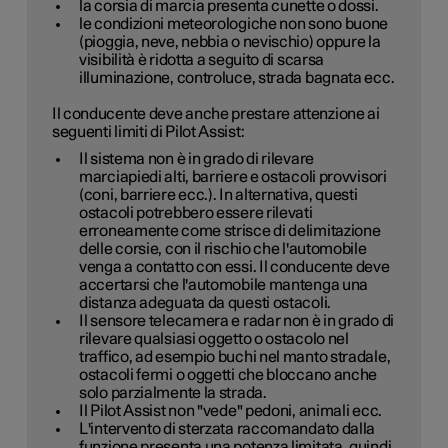
la corsia di marcia presenta cunette o dossi.
le condizioni meteorologiche non sono buone
(pioggia, neve, nebbia o nevischio) oppure la
visibilità è ridotta a seguito di scarsa
illuminazione, controluce, strada bagnata ecc.
Il conducente deve anche prestare attenzione ai
seguenti limiti di Pilot Assist:
Il sistema non è in grado di rilevare
marciapiedi alti, barriere e ostacoli provvisori
(coni, barriere ecc.). In alternativa, questi
ostacoli potrebbero essere rilevati
erroneamente come strisce di delimitazione
delle corsie, con il rischio che l'automobile
venga a contatto con essi. Il conducente deve
accertarsi che l'automobile mantenga una
distanza adeguata da questi ostacoli.
Il sensore telecamera e radar non è in grado di
rilevare qualsiasi oggetto o ostacolo nel
traffico, ad esempio buchi nel manto stradale,
ostacoli fermi o oggetti che bloccano anche
solo parzialmente la strada.
Il Pilot Assist non "vede" pedoni, animali ecc.
L'intervento di sterzata raccomandato dalla
funzione presenta una potenza limitata, quindi