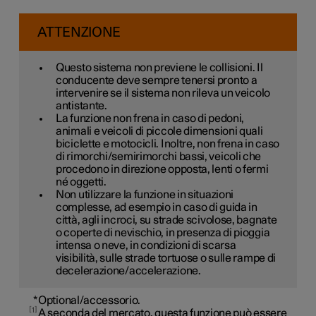
ATTENZIONE
Questo sistema non previene le collisioni. Il
conducente deve sempre tenersi pronto a
intervenire se il sistema non rileva un veicolo
antistante.
La funzione non frena in caso di pedoni,
animali e veicoli di piccole dimensioni quali
biciclette e motocicli. Inoltre, non frena in caso
di rimorchi/semirimorchi bassi, veicoli che
procedono in direzione opposta, lenti o fermi
né oggetti.
Non utilizzare la funzione in situazioni
complesse, ad esempio in caso di guida in
città, agli incroci, su strade scivolose, bagnate
o coperte di nevischio, in presenza di pioggia
intensa o neve, in condizioni di scarsa
visibilità, sulle strade tortuose o sulle rampe di
decelerazione/accelerazione.
*
Optional/accessorio.
1
A seconda del mercato, questa funzione può essere