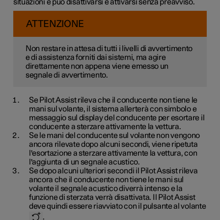
situazioni e può disattivarsi e attivarsi senza preavviso.
ATTENZIONE
Non restare in attesa di tutti i livelli di avvertimento
e di assistenza forniti dai sistemi, ma agire
direttamente non appena viene emesso un
segnale di avvertimento.
Se Pilot Assist rileva che il conducente non tiene le
mani sul volante, il sistema allerterà con simbolo e
messaggio sul display del conducente per esortare il
conducente a sterzare attivamente la vettura.
Se le mani del conducente sul volante non vengono
ancora rilevate dopo alcuni secondi, viene ripetuta
l'esortazione a sterzare attivamente la vettura, con
l'aggiunta di un segnale acustico.
Se dopo alcuni ulteriori secondi il Pilot Assist rileva
ancora che il conducente non tiene le mani sul
volante il segnale acustico diverrà intenso e la
funzione di sterzata verrà disattivata. Il Pilot Assist
deve quindi essere riavviato con il pulsante al volante
.