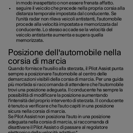
in modo inaspettato o non essere frenata affatto.
seguire il veicolo che precede nella propria corsia alla
distanza temporale impostata dal conducente. Se
l'unità radar non rileva veicoli antistanti, l'automobile
procede alla velocità impostata e memorizzata dal
conducente. Lo stesso accade se la velocità del
veicolo antistante aumenta e supera quella
memorizzata.
Posizione dell'automobile nella
corsia di marcia
Quando fornisce l'ausilio alla sterzata, il Pilot Assist punta
sempre a posizionare l'automobile al centro delle
demarcazioni visibili della corsia di marcia. Per una guida
più morbida si raccomanda di attendere che l'automobile
trovi una posizione adeguata. Il conducente ha sempre la
possibilità di modificare la posizione aumentando
l'intensità del proprio intervento di sterzata. Il conducente
è tenuto a verificare che l'auto capiti in una posizione
sicura nella corsia di marcia.
Se Pilot Assist non posiziona l'auto in una posizione
adeguata nella corsia di marcia, si raccomanda di
disattivare il Pilot Assist o di passare al regolatore
elettronico della velocità adattivo
*
.