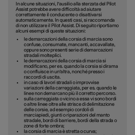
In alcune situazioni, l'ausilio alla sterzata del Pilot
Assist potrebbe avere difficoltà ad aiutare
correttamente il conducente o disattivarsi
automaticamente. In questi casi, si raccomanda
di non utilizzare il Pilot Assist. Di seguito riportiamo
alcuni esempi di queste situazioni:
le demarcazioni della corsia di marcia sono
confuse, consumate, mancanti, accavallate,
oppure sono presenti serie di demarcazioni
stradali molteplici.
le demarcazioni della corsia di marcia si
modificano, per es. quando la corsia si dirama
o confluisce in un'altra, nonché presso i
raccordi di uscita.
in caso di lavori stradali o improvvise
variazioni della carreggiata, per es. quando le
linee non demarcano più il corretto percorso.
sulla carreggiata o vicino a essa vi sono bordi
o altre linee oltre alle strisce di delimitazione
delle corsie, ad esempio cordoli di
marciapiedi, giunti o riparazioni del manto
stradale, bordi di barriere, bordi della strada o
zone di forte ombra;
la corsia di marcia è stretta o curva;