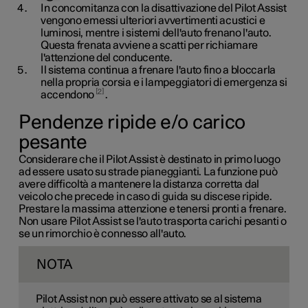
In concomitanza con la disattivazione del Pilot Assist
vengono emessi ulteriori avvertimenti acustici e
luminosi, mentre i sistemi dell'auto frenano l'auto.
Questa frenata avviene a scatti per richiamare
l'attenzione del conducente.
Il sistema continua a frenare l'auto fino a bloccarla
nella propria corsia e i lampeggiatori di emergenza si
2
accendono
.
Pendenze ripide e/o carico
pesante
Considerare che il Pilot Assist è destinato in primo luogo
ad essere usato su strade pianeggianti. La funzione può
avere difficoltà a mantenere la distanza corretta dal
veicolo che precede in caso di guida su discese ripide.
Prestare la massima attenzione e tenersi pronti a frenare.
Non usare Pilot Assist se l'auto trasporta carichi pesanti o
se un rimorchio è connesso all'auto.
NOTA
Pilot Assist non può essere attivato se al sistema