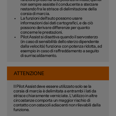
non sempre assiste il conducente a sterzare
restando fra le strisce di delimitazione della
corsia di marcia.
La funzioni dell'auto possono usare
informazioni dai dati cartografici, e da ciò
possono derivare differenze per quanto
concerne le prestazioni.
Pilot Assist si disattiva quando il servosterzo
(in caso di sensibilità dello sterzo dipendente
dalla velocità) funziona con potenza ridotta, ad
esempio in caso di raffreddamento a seguito
di surriscaldamento.
ATTENZIONE
Il Pilot Assist deve essere utilizzato solo se la
corsia di marcia è delimitata a entrambi i lati da
strisce chiaramente verniciate. L'utilizzo in altre
circostanze comporta un maggior rischio di
contatto con ostacoli adiacenti non rilevabili dalla
funzione.