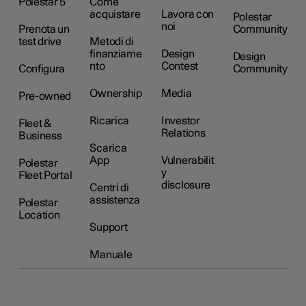
Polestar 5
Come
acquistare
Lavora con
Polestar
noi
Prenota un
Community
test drive
Metodi di
finanziame
Design
Design
nto
Contest
Configura
Community
Ownership
Media
Pre-owned
Ricarica
Investor
Fleet &
Relations
Business
Scarica
App
Vulnerabilit
Polestar
y
Fleet Portal
disclosure
Centri di
assistenza
Polestar
Location
Support
Manuale