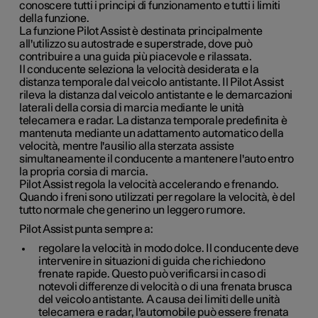
conoscere tutti i principi di funzionamento e tutti i limiti
della funzione.
La funzione Pilot Assist è destinata principalmente
all'utilizzo su autostrade e superstrade, dove può
contribuire a una guida più piacevole e rilassata.
Il conducente seleziona la velocità desiderata e la
distanza temporale dal veicolo antistante. Il Pilot Assist
rileva la distanza dal veicolo antistante e le demarcazioni
laterali della corsia di marcia mediante le unità
telecamera e radar. La distanza temporale predefinita è
mantenuta mediante un adattamento automatico della
velocità, mentre l'ausilio alla sterzata assiste
simultaneamente il conducente a mantenere l'auto entro
la propria corsia di marcia.
Pilot Assist regola la velocità accelerando e frenando.
Quando i freni sono utilizzati per regolare la velocità, è del
tutto normale che generino un leggero rumore.
Pilot Assist punta sempre a:
regolare la velocità in modo dolce. Il conducente deve
intervenire in situazioni di guida che richiedono
frenate rapide. Questo può verificarsi in caso di
notevoli differenze di velocità o di una frenata brusca
del veicolo antistante. A causa dei limiti delle unità
telecamera e radar, l'automobile può essere frenata