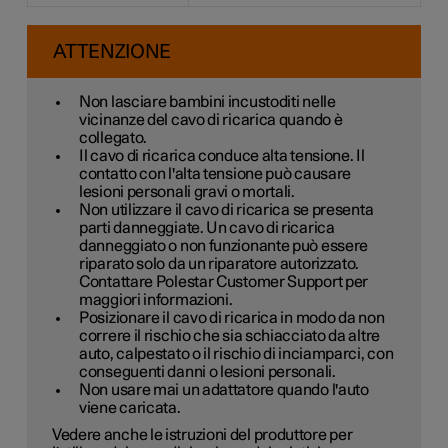
ATTENZIONE
Non lasciare bambini incustoditi nelle
vicinanze del cavo di ricarica quando è
collegato.
Il cavo di ricarica conduce alta tensione. Il
contatto con l'alta tensione può causare
lesioni personali gravi o mortali.
Non utilizzare il cavo di ricarica se presenta
parti danneggiate. Un cavo di ricarica
danneggiato o non funzionante può essere
riparato solo da un riparatore autorizzato.
Contattare Polestar Customer Support per
maggiori informazioni.
Posizionare il cavo di ricarica in modo da non
correre il rischio che sia schiacciato da altre
auto, calpestato o il rischio di inciamparci, con
conseguenti danni o lesioni personali.
Non usare mai un adattatore quando l'auto
viene caricata.
Vedere anche le istruzioni del produttore per