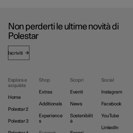
Non perderti le ultime novità di
Polestar
Iscriviti
Esplora e
Shop
Scopri
Social
acquista
Extras
Eventi
Instagram
Home
Additionals
News
Facebook
Polestar 2
Experience
Sostenibilit
YouTube
Polestar 3
s
à
LinkedIn
Polestar 4
Support
Scopri