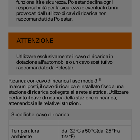
funzionalità e sicurezza. Polestar declina ogni
responsabilità per la sicurezza o eventuali danni
provocati dall'utilizzo di cavi di ricarica non
raccomandati da Polestar.
ATTENZIONE
Utilizzare esclusivamente il cavo di ricarica in
dotazione all'automobile o un cavo sostitutivo
raccomandato da Polestar.
1
Ricarica con cavo di ricarica fisso mode 3
In alcuni posti, il cavo di ricarica è installato fisso a una
stazione di ricarica collegata alla rete elettrica. Utilizzare
pertanto il cavo di ricarica della stazione di ricarica,
attenendosi alle relative istruzioni.
Specifiche, cavo di ricarica
Temperatura
da -
32 °C
a
50 °C(da -25 °F
a
ambiente
122 °F
)