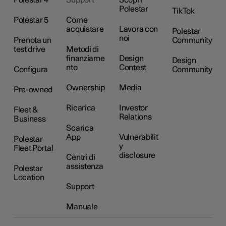
Polestar
TikTok
Polestar 5
Come
acquistare
Lavora con
Polestar
noi
Prenota un
Community
test drive
Metodi di
finanziame
Design
Design
nto
Contest
Configura
Community
Ownership
Media
Pre-owned
Ricarica
Investor
Fleet &
Relations
Business
Scarica
App
Vulnerabilit
Polestar
y
Fleet Portal
disclosure
Centri di
assistenza
Polestar
Location
Support
Manuale