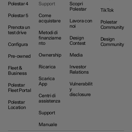
Polestar 4
Support
Scopri
Polestar
TikTok
Polestar 5
Come
acquistare
Lavora con
Polestar
noi
Prenota un
Community
test drive
Metodi di
finanziame
Design
Design
nto
Contest
Configura
Community
Ownership
Media
Pre-owned
Ricarica
Investor
Fleet &
Relations
Business
Scarica
App
Vulnerabilit
Polestar
y
Fleet Portal
disclosure
Centri di
assistenza
Polestar
Location
Support
Manuale