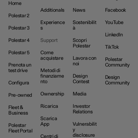
Home
Additionals
News
Facebook
Polestar 2
Experience
Sostenibilit
YouTube
Polestar 3
s
à
LinkedIn
Polestar 4
Support
Scopri
Polestar
TikTok
Polestar 5
Come
acquistare
Lavora con
Polestar
noi
Prenota un
Community
test drive
Metodi di
finanziame
Design
Design
nto
Contest
Configura
Community
Ownership
Media
Pre-owned
Ricarica
Investor
Fleet &
Relations
Business
Scarica
App
Vulnerabilit
Polestar
y
Fleet Portal
disclosure
Centri di