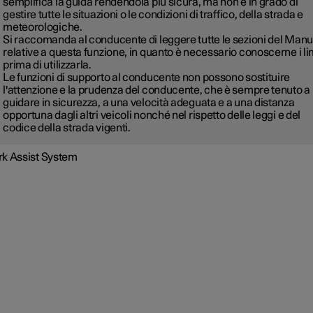
semplifica la guida rendendola più sicura, ma non è in grado di
gestire tutte le situazioni o le condizioni di traffico, della strada e
meteorologiche.
Si raccomanda al conducente di leggere tutte le sezioni del Man
relative a questa funzione, in quanto è necessario conoscerne i lim
prima di utilizzarla.
Le funzioni di supporto al conducente non possono sostituire
l'attenzione e la prudenza del conducente, che è sempre tenuto a
guidare in sicurezza, a una velocità adeguata e a una distanza
opportuna dagli altri veicoli nonché nel rispetto delle leggi e del
codice della strada vigenti.
rk Assist System