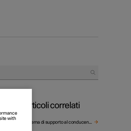
to e aziende
quistare
di finanziamento
Articoli correlati
rformance
site with
il
Sistema di supporto al conducente
entuali