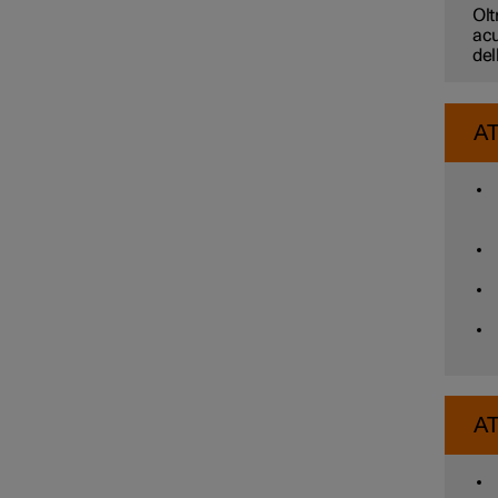
Olt
Funzioni di parcheggio
acu
del
Assistenza al parcheggio
A
A
Telecamera di assistenza al
parcheggio