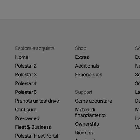
Esplora e acquista
Shop
Sc
Home
Extras
Ev
Polestar 2
Additionals
N
Polestar 3
Experiences
So
Polestar 4
Sc
Polestar 5
Support
La
Prenota un test drive
Come acquistare
De
Configura
Metodi di
M
finanziamento
Pre-owned
In
Ownership
Fleet & Business
Vu
Ricarica
Polestar Fleet Portal