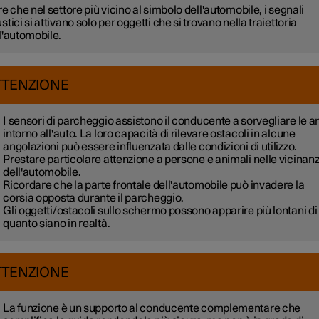
re che nel settore più vicino al simbolo dell'automobile, i segnali
stici si attivano solo per oggetti che si trovano nella traiettoria
l'automobile.
TTENZIONE
I sensori di parcheggio assistono il conducente a sorvegliare le a
intorno all'auto. La loro capacità di rilevare ostacoli in alcune
angolazioni può essere influenzata dalle condizioni di utilizzo.
Prestare particolare attenzione a persone e animali nelle vicinan
dell'automobile.
Ricordare che la parte frontale dell'automobile può invadere la
corsia opposta durante il parcheggio.
Gli oggetti/ostacoli sullo schermo possono apparire più lontani di
quanto siano in realtà.
TTENZIONE
La funzione è un supporto al conducente complementare che