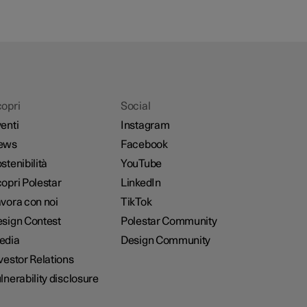
opri
Social
enti
Instagram
ews
Facebook
stenibilità
YouTube
opri Polestar
LinkedIn
vora con noi
TikTok
sign Contest
Polestar Community
edia
Design Community
vestor Relations
lnerability disclosure