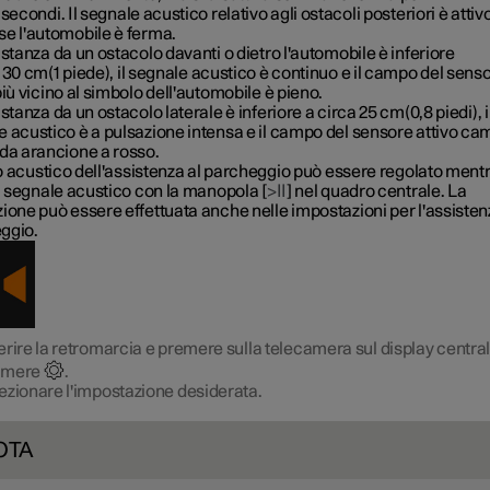
2 secondi
. Il segnale acustico relativo agli ostacoli posteriori è attiv
se l'automobile è ferma.
istanza da un ostacolo davanti o dietro l'automobile è inferiore
 30 cm(1 piede)
, il segnale acustico è continuo e il campo del sens
più vicino al simbolo dell'automobile è pieno.
istanza da un ostacolo laterale è inferiore
a circa 25 cm(0,8 piedi)
, i
e acustico è a pulsazione intensa e il campo del sensore attivo ca
 da arancione a rosso.
llo acustico dell'assistenza al parcheggio può essere regolato ment
il segnale acustico con la manopola [
>II
] nel quadro centrale. La
ione può essere effettuata anche nelle impostazioni per l'assisten
ggio.
erire la retromarcia e premere sulla telecamera sul display central
emere
.
ezionare l'impostazione desiderata.
OTA