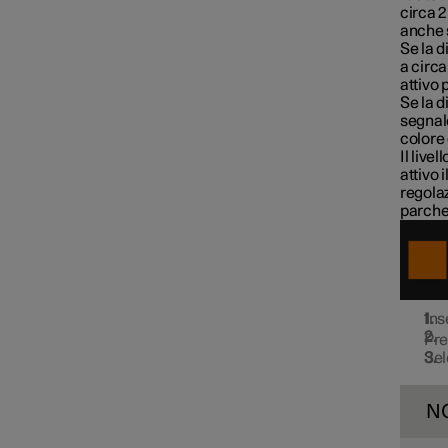
circa 
Connected Safety
anche 
Se la d
a circa
attivo 
Assistenza per rischio di
Se la d
collisione
segnal
colore
Il live
Driver Alert Control
attivo 
regolaz
parche
Mantenimento corsia attivo
Controllo della stabilità
Ins
elettronico
Pr
Sel
Indicazioni sui segnali stradali
N