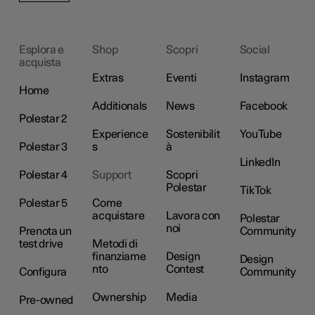
Esplora e
Shop
Scopri
Social
acquista
Extras
Eventi
Instagram
Home
Additionals
News
Facebook
Polestar 2
Experience
Sostenibilit
YouTube
Polestar 3
s
à
LinkedIn
Polestar 4
Support
Scopri
Polestar
TikTok
Polestar 5
Come
acquistare
Lavora con
Polestar
noi
Prenota un
Community
test drive
Metodi di
finanziame
Design
Design
nto
Contest
Configura
Community
Ownership
Media
Pre-owned