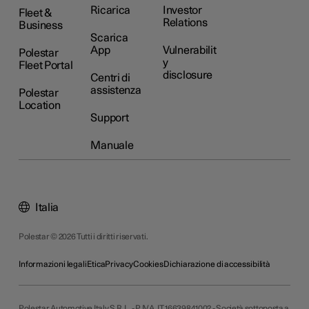
Ricarica
Investor
Fleet &
Relations
Business
Scarica
App
Vulnerabilit
Polestar
y
Fleet Portal
disclosure
Centri di
assistenza
Polestar
Location
Support
Manuale
Italia
Polestar © 2026 Tutti i diritti riservati.
Informazioni legali
Etica
Privacy
Cookies
Dichiarazione di accessibilità
Polestar Automotive Italy S.R.L. - P.IVA. IT 16639841002 - Società sottoposta a