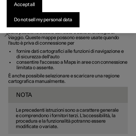
Accept all
Pre-owned Polestar 2
Pre-owned Polestar 3
Pre-owned Polestar 4
Configura
Ricarica domestica
Opzioni di finanziamento
Newsletter
I dati cartografici vengono salvati automaticamente per
garantire l'accesso a Google Maps anche quando l'auto
ha una connessione scadente o del tutto mancante.
Do not sell my personal data
Maps scarica automaticamente la cartografia basandosi
sulla posizione attuale dell'auto e sulla cronologia di
viaggio. Queste mappe possono essere usate quando
l'auto è priva di connessione per
fornire dati cartografici alle funzioni di navigazione e
di sicurezza dell'auto
consentire l'accesso a Maps in aree con connessione
limitata o assente.
È anche possibile selezionare e scaricare una regione
cartografica manualmente.
NOTA
Le precedenti istruzioni sono a carattere generale
e comprendono i fornitori terzi. L'accessibilità, la
procedura e la funzionalità potranno essere
modificate o variate.