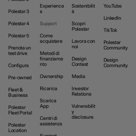
Experience
Sostenibilit
YouTube
Polestar 3
s
à
LinkedIn
Polestar 4
Support
Scopri
Polestar
TikTok
Polestar 5
Come
acquistare
Lavora con
Polestar
noi
Prenota un
Community
test drive
Metodi di
finanziame
Design
Design
nto
Contest
Configura
Community
Ownership
Media
Pre-owned
Ricarica
Investor
Fleet &
Relations
Business
Scarica
App
Vulnerabilit
Polestar
y
Fleet Portal
disclosure
Centri di
assistenza
Polestar
Location
Support