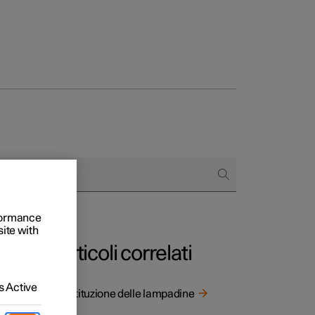
to e aziende
quistare
rformance
di finanziamento
site with
Articoli correlati
 Active
Sostituzione delle lampadine
a