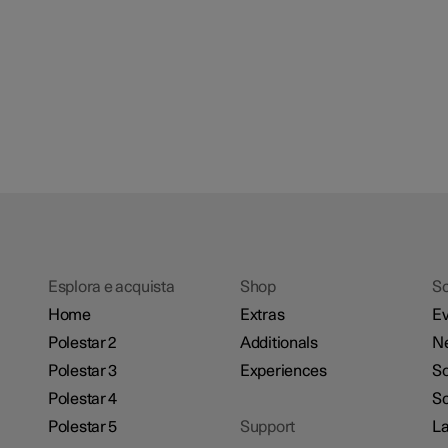
Esplora e acquista
Shop
Sc
Home
Extras
Ev
Polestar 2
Additionals
N
Polestar 3
Experiences
So
Polestar 4
Sc
Polestar 5
Support
La