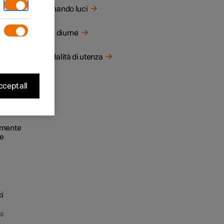
Comando luci
Luci diurne
Modalità di utenza
cept all
amente
e
ci