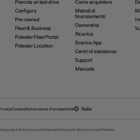
Prenota un test drive
Come acquistare
De
Configura
Metodi di
M
finanziamento
Pre-owned
In
Ownership
Fleet & Business
Vu
Ricarica
Polestar Fleet Portal
Scarica App
Polestar Location
Centri di assistenza
Support
Manuale
Italia
Privacy
Cookies
Dichiarazione di accessibilità
 sottoposta a direzione e coordinamento da parte del socio unico Polestar