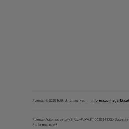
Polestar © 2026 Tutti i diritti riservati.
Informazioni legali
Etica
Polestar Automotive Italy S.R.L. - P.IVA. IT 16639841002 - Società
Performance AB