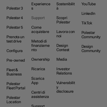
Experience
Sostenibilit
YouTube
Polestar 3
s
à
LinkedIn
Polestar 4
Support
Scopri
Polestar
TikTok
Polestar 5
Come
acquistare
Lavora con
Polestar
noi
Prenota un
Community
test drive
Metodi di
finanziame
Design
Design
nto
Contest
Configura
Community
Ownership
Media
Pre-owned
Ricarica
Investor
Fleet &
Relations
Business
Scarica
App
Vulnerabilit
Polestar
y
Fleet Portal
disclosure
Centri di
assistenza
Polestar
Location
Support