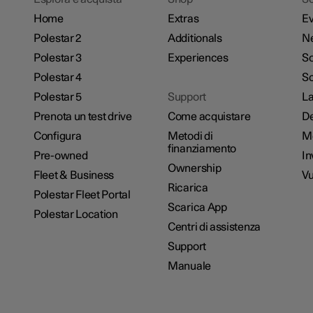
Home
Extras
Ev
Polestar 2
Additionals
N
Polestar 3
Experiences
So
Polestar 4
Sc
Polestar 5
Support
La
Prenota un test drive
Come acquistare
De
Configura
Metodi di
M
finanziamento
Pre-owned
In
Ownership
Fleet & Business
Vu
Ricarica
Polestar Fleet Portal
Scarica App
Polestar Location
Centri di assistenza
Support
Manuale