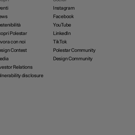
enti
Instagram
ews
Facebook
stenibilità
YouTube
opri Polestar
LinkedIn
vora con noi
TikTok
sign Contest
Polestar Community
edia
Design Community
vestor Relations
lnerability disclosure