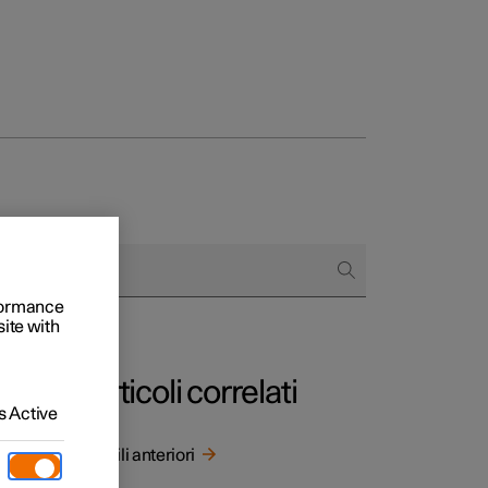
to e aziende
rformance
quistare
site with
di finanziamento
Articoli correlati
 Active
Sedili anteriori