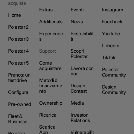
acquista
Extras
Eventi
Instagram
Home
Additionals
News
Facebook
Polestar 2
Experience
Sostenibilit
YouTube
Polestar 3
s
à
LinkedIn
Polestar 4
Support
Scopri
Polestar
TikTok
Polestar 5
Come
acquistare
Lavora con
Polestar
noi
Prenota un
Community
test drive
Metodi di
finanziame
Design
Design
nto
Contest
Configura
Community
Ownership
Media
Pre-owned
Ricarica
Investor
Fleet &
Relations
Business
Scarica
App
Vulnerabilit
Polestar