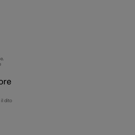
e.
e
tore
il dito