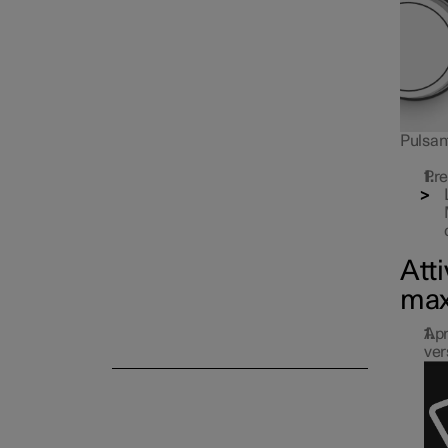
Climatizzatore di parcheggio
Pulsant
Pre
Atti
max
Apr
ver