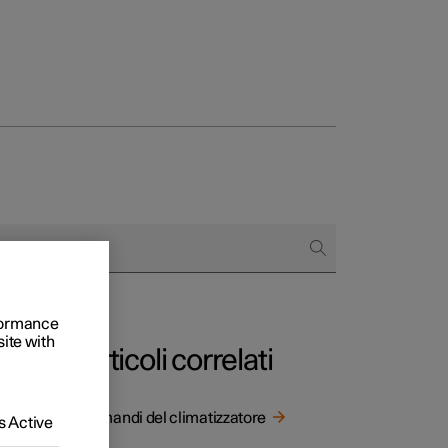
to e aziende
quistare
rformance
di finanziamento
site with
Articoli correlati
llo
Comandi del climatizzatore
 Active