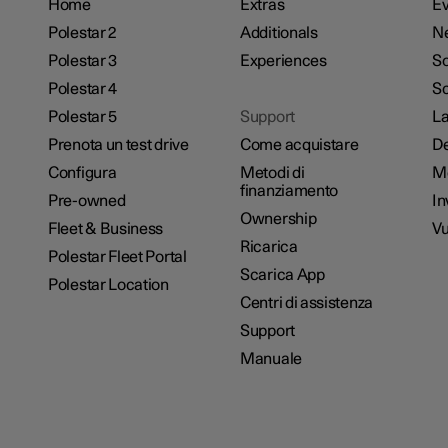
Home
Extras
Ev
Polestar 2
Additionals
N
Polestar 3
Experiences
So
Polestar 4
Sc
Polestar 5
Support
La
Prenota un test drive
Come acquistare
De
Configura
Metodi di
M
finanziamento
Pre-owned
In
Ownership
Fleet & Business
Vu
Ricarica
Polestar Fleet Portal
Scarica App
Polestar Location
Centri di assistenza
Support
Manuale