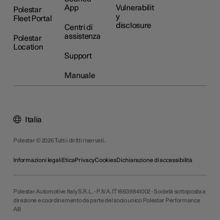
App
Vulnerabilit
Polestar
y
Fleet Portal
disclosure
Centri di
assistenza
Polestar
Location
Support
Manuale
Italia
Polestar © 2026 Tutti i diritti riservati.
Informazioni legali
Etica
Privacy
Cookies
Dichiarazione di accessibilità
Polestar Automotive Italy S.R.L. - P.IVA. IT 16639841002 - Società sottoposta a
direzione e coordinamento da parte del socio unico Polestar Performance
AB