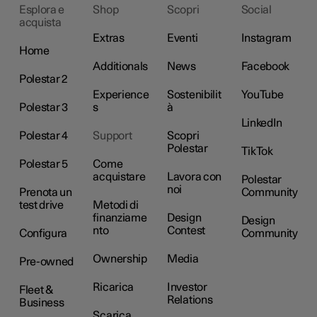
Esplora e
Shop
Scopri
Social
acquista
Extras
Eventi
Instagram
Home
Additionals
News
Facebook
Polestar 2
Experience
Sostenibilit
YouTube
Polestar 3
s
à
LinkedIn
Polestar 4
Support
Scopri
Polestar
TikTok
Polestar 5
Come
acquistare
Lavora con
Polestar
noi
Prenota un
Community
test drive
Metodi di
finanziame
Design
Design
nto
Contest
Configura
Community
Ownership
Media
Pre-owned
Ricarica
Investor
Fleet &
Relations
Business
Scarica