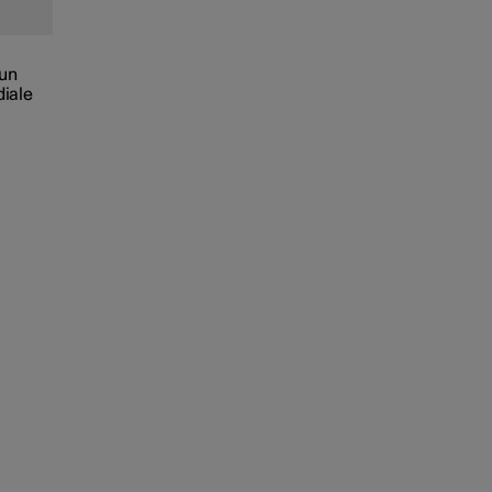
 un
diale