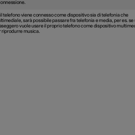
connessione.
il telefono viene connesso come dispositivo sia di telefonia che
timediale, sarà possibile passare fra telefonia e media, per es. se
seggero vuole usare il proprio telefono come dispositivo multime
r riprodurre musica.