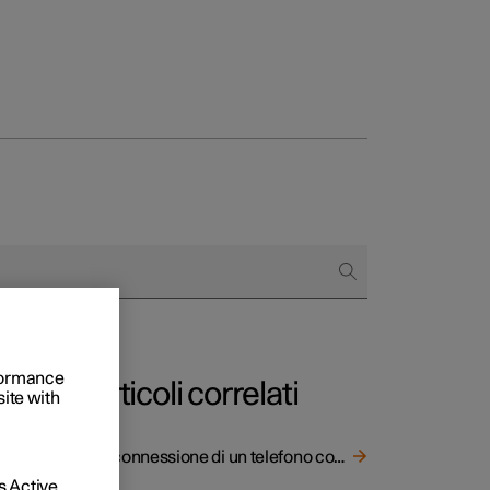
to e aziende
quistare
di finanziamento
rformance
Articoli correlati
site with
e e
Disconnessione di un telefono connesso tramite Bluetooth
 Active