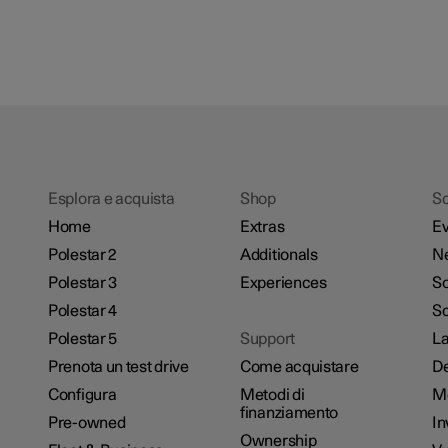
Esplora e acquista
Shop
Sc
Home
Extras
Ev
Polestar 2
Additionals
N
Polestar 3
Experiences
So
Polestar 4
Sc
Polestar 5
Support
La
Prenota un test drive
Come acquistare
De
Configura
Metodi di
M
finanziamento
Pre-owned
In
Ownership