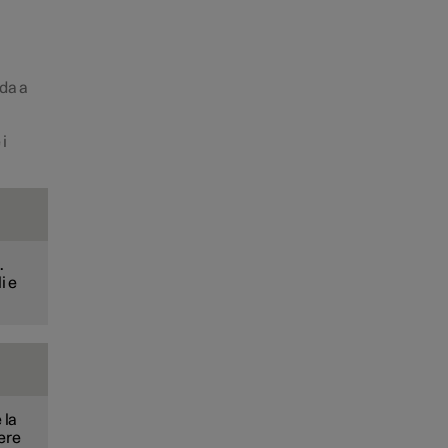
nda a
 i
.
i e
 la
tere