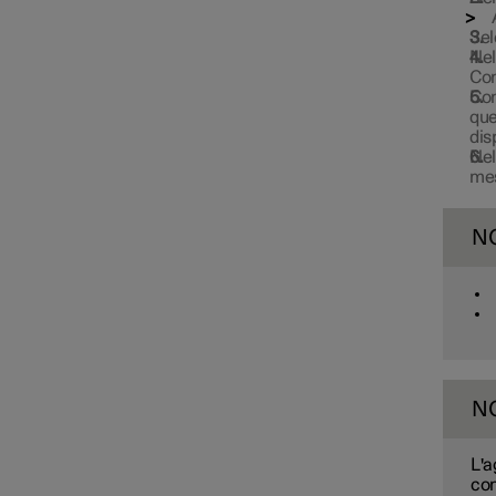
Apple CarPlay
Sel
Nel
Con
Con
que
dis
Nel
mes
N
N
App
L'a
con