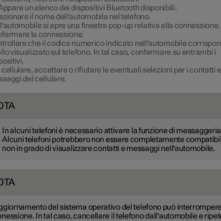
Appare un elenco dei dispositivi Bluetooth disponibili.
ezionare il nome dell'automobile nel telefono.
l'automobile si apre una finestra pop-up relativa alla connessione.
fermare la connessione.
trollare che il codice numerico indicato nell'automobile corrispo
llo visualizzato sul telefono. In tal caso, confermare su entrambi i
positivi.
 cellulare, accettare o rifiutare le eventuali selezioni per i contatti e
saggi del cellulare.
OTA
In alcuni telefoni è necessario attivare la funzione di messaggeria
Alcuni telefoni potrebbero non essere completamente compatibil
non in grado di visualizzare contatti e messaggi nell'automobile.
OTA
ggiornamento del sistema operativo del telefono può interrompere
nessione. In tal caso, cancellare il telefono dall'automobile e ripe