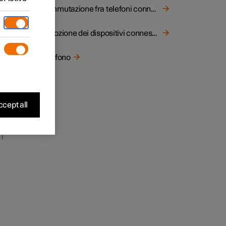
Commutazione fra telefoni connessi tramite Bluetooth
Rimozione dei dispositivi connessi tramite Bluetooth
pp
,
Telefono
deata
ne
cept all
nda a
 i