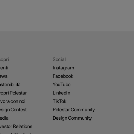
opri
Social
enti
Instagram
ews
Facebook
stenibilità
YouTube
opri Polestar
LinkedIn
vora con noi
TikTok
sign Contest
Polestar Community
edia
Design Community
vestor Relations