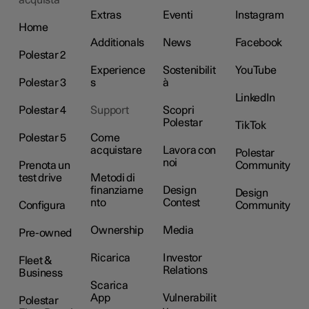
acquista
Extras
Eventi
Instagram
Home
Additionals
News
Facebook
Polestar 2
Experience
Sostenibilit
YouTube
Polestar 3
s
à
LinkedIn
Polestar 4
Support
Scopri
Polestar
TikTok
Polestar 5
Come
acquistare
Lavora con
Polestar
noi
Prenota un
Community
test drive
Metodi di
finanziame
Design
Design
nto
Contest
Configura
Community
Ownership
Media
Pre-owned
Ricarica
Investor
Fleet &
Relations
Business
Scarica
App
Vulnerabilit
Polestar