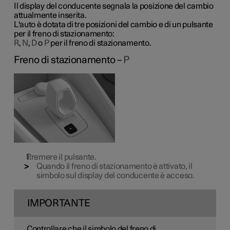
Il display del conducente segnala la posizione del cambio
attualmente inserita.
L'auto è dotata di tre posizioni del cambio e di un pulsante
per il freno di stazionamento:
R
,
N
,
D
o
P
per il freno di stazionamento.
Freno di stazionamento –
P
Premere il pulsante.
Quando il freno di stazionamento è attivato, il
simbolo sul display del conducente è acceso.
IMPORTANTE
Controllare che il simbolo del freno di