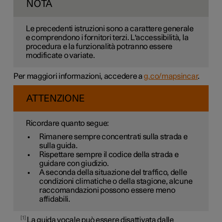
NOTA
Le precedenti istruzioni sono a carattere generale
e comprendono i fornitori terzi. L'accessibilità, la
procedura e la funzionalità potranno essere
modificate o variate.
Per maggiori informazioni, accedere a
g.co/mapsincar
.
ATTENZIONE
Ricordare quanto segue:
Rimanere sempre concentrati sulla strada e
sulla guida.
Rispettare sempre il codice della strada e
guidare con giudizio.
A seconda della situazione del traffico, delle
condizioni climatiche o della stagione, alcune
raccomandazioni possono essere meno
affidabili.
1
La guida vocale può essere disattivata dalle