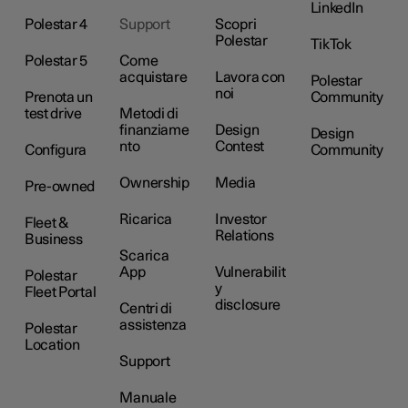
LinkedIn
Polestar 4
Support
Scopri
Polestar
TikTok
Polestar 5
Come
acquistare
Lavora con
Polestar
noi
Prenota un
Community
test drive
Metodi di
finanziame
Design
Design
nto
Contest
Configura
Community
Ownership
Media
Pre-owned
Ricarica
Investor
Fleet &
Relations
Business
Scarica
App
Vulnerabilit
Polestar
y
Fleet Portal
disclosure
Centri di
assistenza
Polestar
Location
Support
Manuale