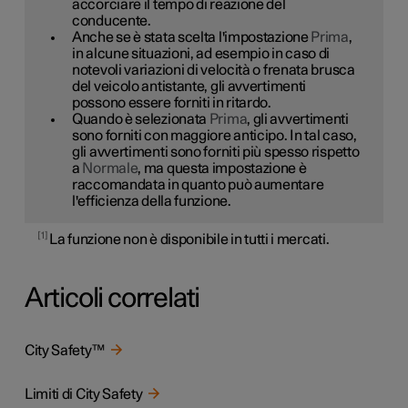
accorciare il tempo di reazione del
conducente.
Anche se è stata scelta l'impostazione
Prima
,
in alcune situazioni, ad esempio in caso di
notevoli variazioni di velocità o frenata brusca
del veicolo antistante, gli avvertimenti
possono essere forniti in ritardo.
Quando è selezionata
Prima
, gli avvertimenti
sono forniti con maggiore anticipo. In tal caso,
gli avvertimenti sono forniti più spesso rispetto
a
Normale
, ma questa impostazione è
raccomandata in quanto può aumentare
l'efficienza della funzione.
1
La funzione non è disponibile in tutti i mercati.
Articoli correlati
City Safety™
Limiti di City Safety