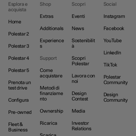
Esplora e
Shop
Scopri
Social
acquista
Extras
Eventi
Instagram
Home
Additionals
News
Facebook
Polestar 2
Experience
Sostenibilit
YouTube
Polestar 3
s
à
LinkedIn
Polestar 4
Support
Scopri
Polestar
TikTok
Polestar 5
Come
acquistare
Lavora con
Polestar
noi
Prenota un
Community
test drive
Metodi di
finanziame
Design
Design
nto
Contest
Configura
Community
Ownership
Media
Pre-owned
Ricarica
Investor
Fleet &
Relations
Business
Scarica