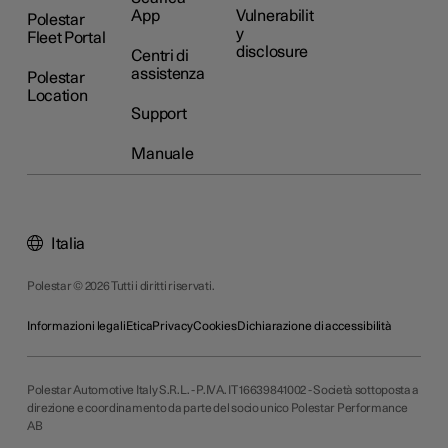
App
Vulnerabilit
Polestar
y
Fleet Portal
disclosure
Centri di
assistenza
Polestar
Location
Support
Manuale
Italia
Polestar © 2026 Tutti i diritti riservati.
Informazioni legali
Etica
Privacy
Cookies
Dichiarazione di accessibilità
Polestar Automotive Italy S.R.L. - P.IVA. IT 16639841002 - Società sottoposta a
direzione e coordinamento da parte del socio unico Polestar Performance
AB