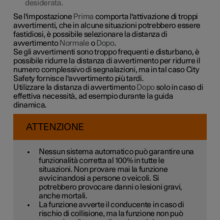
desiderata.
Se l'impostazione
Prima
comporta l'attivazione di troppi
avvertimenti, che in alcune situazioni potrebbero essere
fastidiosi, è possibile selezionare la distanza di
avvertimento
Normale
o
Dopo
.
Se gli avvertimenti sono troppo frequenti e disturbano, è
possibile ridurre la distanza di avvertimento per ridurre il
numero complessivo di segnalazioni, ma in tal caso City
Safety fornisce l'avvertimento più tardi.
Utilizzare la distanza di avvertimento
Dopo
solo in caso di
effettiva necessità, ad esempio durante la guida
dinamica.
ATTENZIONE
Nessun sistema automatico può garantire una
funzionalità corretta al
100%
in tutte le
situazioni. Non provare mai la funzione
avvicinandosi a persone o veicoli. Si
potrebbero provocare danni o lesioni gravi,
anche mortali.
La funzione avverte il conducente in caso di
rischio di collisione, ma la funzione non può