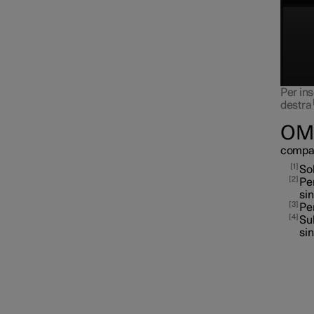
Per ins
destra
OM
compac
1
Sol
2
Per
sin
3
Per
4
Sul
sin