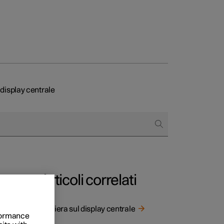
 display centrale
to e aziende
quistare
di finanziamento
Articoli correlati
Tastiera sul display centrale
rformance