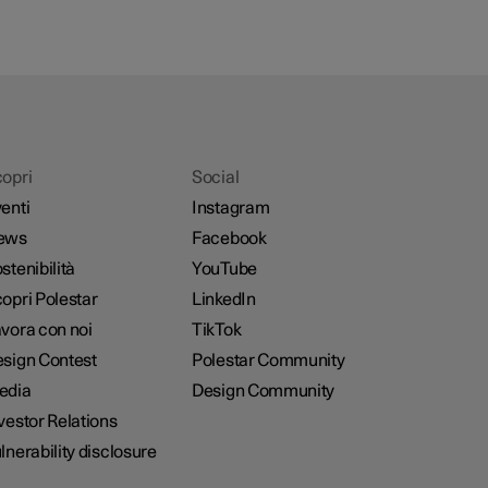
opri
Social
enti
Instagram
ews
Facebook
stenibilità
YouTube
opri Polestar
LinkedIn
vora con noi
TikTok
sign Contest
Polestar Community
edia
Design Community
vestor Relations
lnerability disclosure