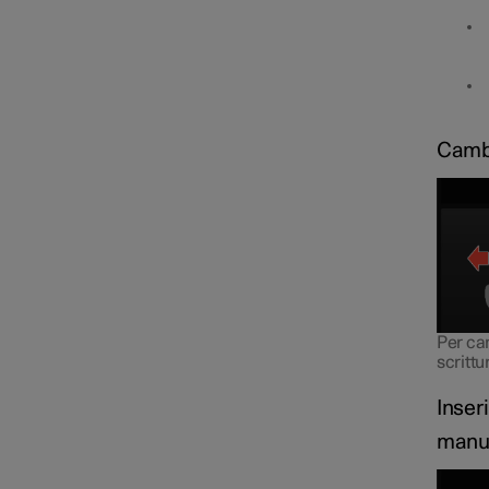
Cambi
Per ca
scritt
Inser
manu