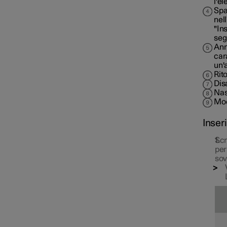
l'el
Spa
nel
"In
seg
Ann
car
un'
Rito
Dis
Nas
Modi
Inser
Scr
per
sov