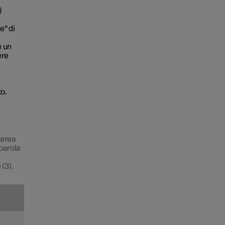
)
e" di
e un
ere
to.
'area
 parola
 (3).