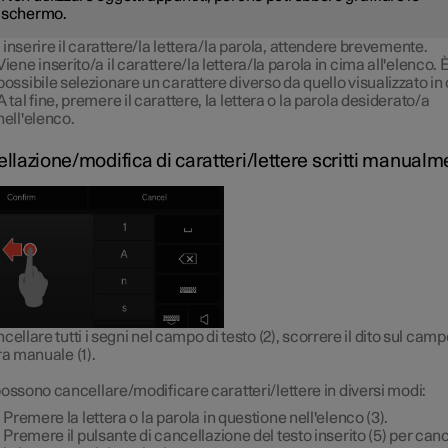
schermo.
 inserire il carattere/la lettera/la parola, attendere brevemente.
Viene inserito/a il carattere/la lettera/la parola in cima all'elenco. 
possibile selezionare un carattere diverso da quello visualizzato in
A tal fine, premere il carattere, la lettera o la parola desiderato/a
nell'elenco.
llazione/modifica di caratteri/lettere scritti manualm
cellare tutti i segni nel campo di testo (2), scorrere il dito sul camp
ra manuale (1).
possono cancellare/modificare caratteri/lettere in diversi modi:
Premere la lettera o la parola in questione nell'elenco (3).
Premere il pulsante di cancellazione del testo inserito (5) per can