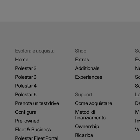
Esplora e acquista
Shop
Sc
Home
Extras
Ev
Polestar 2
Additionals
N
Polestar 3
Experiences
So
Polestar 4
Sc
Polestar 5
Support
La
Prenota un test drive
Come acquistare
De
Configura
Metodi di
M
finanziamento
Pre-owned
In
Ownership
Fleet & Business
Vu
Ricarica
Polestar Fleet Portal