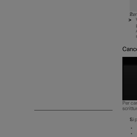
Per
Head-Up Display
Cance
Spie e messaggi
Comandi vocali
Per can
scrittu
Si 