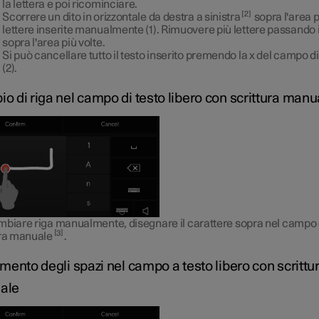
la lettera e poi ricominciare.
2
Scorrere un dito in orizzontale da destra a sinistra
sopra l'area p
lettere inserite manualmente (1). Rimuovere più lettere passando i
sopra l'area più volte.
Si può cancellare tutto il testo inserito premendo la x del campo di
(2).
o di riga nel campo di testo libero con scrittura manu
mbiare riga manualmente, disegnare il carattere sopra nel campo 
3
ura manuale
.
imento degli spazi nel campo a testo libero con scrittu
ale