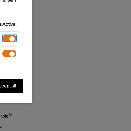
site with
ettere e
 Active
 per
cept all
1
arole
re