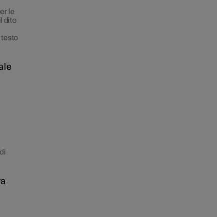
er le
l dito
 testo
ale
di
ra