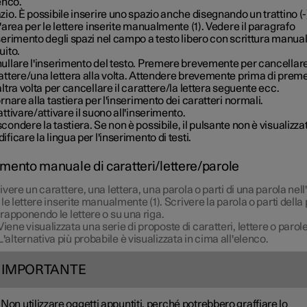
enco.
zio. È possibile inserire uno spazio anche disegnando un trattino (-
l'area per le lettere inserite manualmente (1). Vedere il paragrafo
serimento degli spazi nel campo a testo libero con scrittura manual
uito.
ullare l'inserimento del testo. Premere brevemente per cancellar
attere/una lettera alla volta. Attendere brevemente prima di prem
altra volta per cancellare il carattere/la lettera seguente ecc.
rnare alla tastiera per l'inserimento dei caratteri normali.
attivare/attivare il suono all'inserimento.
condere la tastiera. Se non è possibile, il pulsante non è visualizza
ficare la lingua per l'inserimento di testi.
imento manuale di caratteri/lettere/parole
ivere un carattere, una lettera, una parola o parti di una parola nell
 le lettere inserite manualmente (1). Scrivere la parola o parti della
rapponendo le lettere o su una riga.
Viene visualizzata una serie di proposte di caratteri, lettere o parole
L'alternativa più probabile è visualizzata in cima all'elenco.
IMPORTANTE
Non utilizzare oggetti appuntiti, perché potrebbero graffiare lo