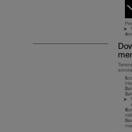
Pre
Ann
Dow
mem
Tenere
annota
Ac
Int
Sel
Sel
Con
nel
Ins
me