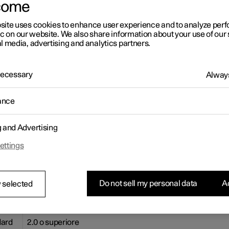
come
ibile scaricare nuove mappe da un computer connesso a Internet 
 USB e poi trasferirle al navigatore dell'automobile.
site uses cookies to enhance user experience and to analyze pe
parativi
ic on our website. We also share information about your use of our 
l media, advertising and analytics partners.
 Necessary
Always
ance
g and Advertising
namento da computer e memoria USB
ettings
ria USB
hé una memoria USB possa gestire un aggiornamento, è richiesto
Do not sell my personal data
Ac
 selected
metro
Requisito
dard
2.0 o superiore