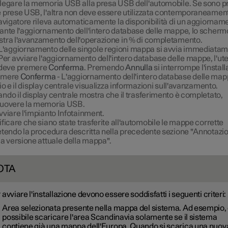
legare la memoria USB alla presa USB dell'automobile. Se sono p
 prese USB, l'altra non deve essere utilizzata contemporaneamen
navigatore rileva automaticamente la disponibilità di un aggiorname
ante l'aggiornamento dell'intero database delle mappe, lo scherm
tra l'avanzamento dell'operazione in % di completamento.
L'aggiornamento delle singole regioni mappa si avvia immediatam
Per avviare l'aggiornamento dell'intero database delle mappe, l'ut
deve premere
Conferma
. Premendo
Annulla
si interrompe l'install
emere
Conferma
- L'aggiornamento dell'intero database delle map
zio e il display centrale visualizza informazioni sull'avanzamento.
ndo il display centrale mostra che il trasferimento è completato,
uovere la memoria USB.
vviare l'impianto Infotainment.
ificare che siano state trasferite all'automobile le mappe corrette
etendo la procedura descritta nella precedente sezione "Annotazi
la versione attuale della mappa".
OTA
 avviare l'installazione devono essere soddisfatti i seguenti criteri:
Area selezionata presente nella mappa del sistema. Ad esempio,
possibile scaricare l'area Scandinavia solamente se il sistema
contiene già una mappa dell'Europa. Quando si scarica una nuov