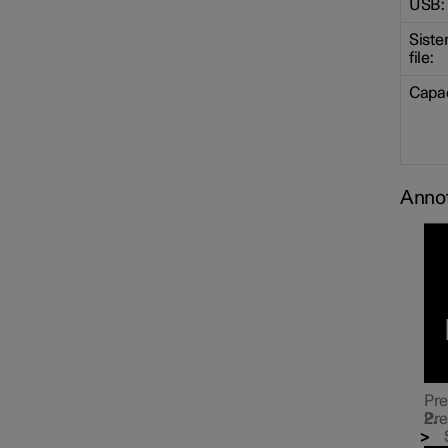
USB:
Siste
file:
Capac
Annot
Pr
Pr