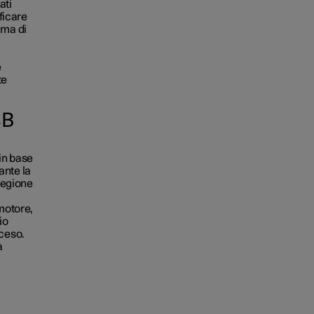
ati
ficare
ima di
l
e
te
SB
in base
ante la
regione
motore,
io
cceso.
a