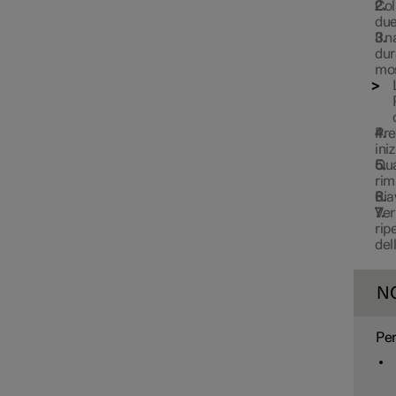
Col
due
Il 
dur
mos
Pr
ini
Qua
rim
Ria
Ver
rip
del
N
Per