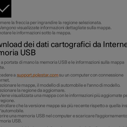
mere la freccia per ingrandire la regione selezionata.
Vengono visualizzate informazioni dettagliate sulla mappa.
otare le informazioni sotto la mappa.
nload dei dati cartografici da Interne
oria USB
 a portata di mano la memoria USB e le informazioni sulla mappa
te.
cedere a
support.polestar.com
su un computer con connessione
ernet.
ezionare le mappe, il modello di automobile e l'anno di modello.
ezionare la regione da aggiornare.
Viene visualizzata una mappa con le informazioni più aggiornate pe
regione.
trollare che la versione mappa sia più recente rispetto a quella ins
l'automobile.
erire una memoria USB nel computer e scaricare l'aggiornamento
moria USB.