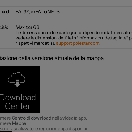
ma di
FAT32, exFAT o NFTS
ità:
Max 128 GB
Le dimensioni dei file cartografici dipendono dal mercato 
vedere le dimensioni dei file in "Informazioni dettagliate" pe
rispettivi mercati su
support.polestar.com
.
azione della versione attuale della mappa
emere
Centro di download
nella videata app.
emere
Mappe
Sono visualizzate le regioni mappa disponibili.