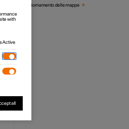
su una
Aggiornamento delle mappe
rformance
site with
 Active
 quanto
cept all