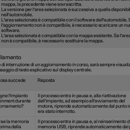
mappa, la precedente viene sovrascritta.
La versione per l'area selezionata è successiva a quella disponibi
nell'automobile.
L'area selezionata è compatibile con il software dell'automobile. 
l'aggiornamento non è compatibile, è necessario scaricare un n
software.
L'area selezionata è compatibile con la mappa esistente. Se l'are
non è compatibile, è necessario sostituire la mappa.
llamento
 di interruzione di un aggiornamento in corso, sarà sempre visuali
aggio di testo esplicativo sul display centrale.
cosa succede
Risposta
egne l'impianto
Il processo entra in pausa e, alla riattivazione
ainment durante
dell'impianto, ad esempio all'avviamento del
iornamento?
motore, riprende automaticamente dal punto i
era stato interrotto.
trae la memoria
Il processo entra in pausa e, al reinserimento d
rima della
memoria USB, riprende automaticamente dal 