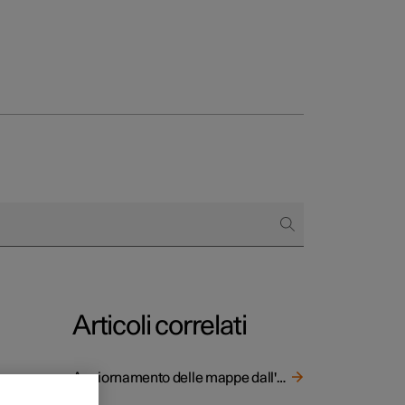
to e aziende
quistare
di finanziamento
Articoli correlati
Aggiornamento delle mappe dall'automobile connessa a Internet