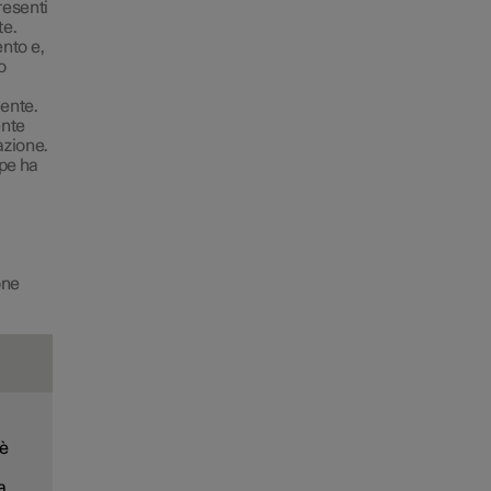
resenti
te.
nto e,
o
ente.
ente
azione.
pe ha
one
 è
a