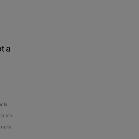
t a
r la
tallata
 nella