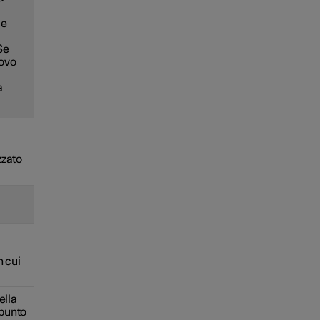
le
Se
uovo
a
zzato
n cui
ella
punto