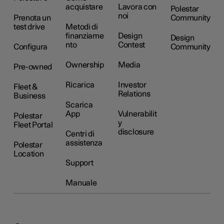
acquistare
Lavora con
Polestar
noi
Prenota un
Community
test drive
Metodi di
finanziame
Design
Design
nto
Contest
Configura
Community
Ownership
Media
Pre-owned
Ricarica
Investor
Fleet &
Relations
Business
Scarica
App
Vulnerabilit
Polestar
y
Fleet Portal
disclosure
Centri di
assistenza
Polestar
Location
Support
Manuale