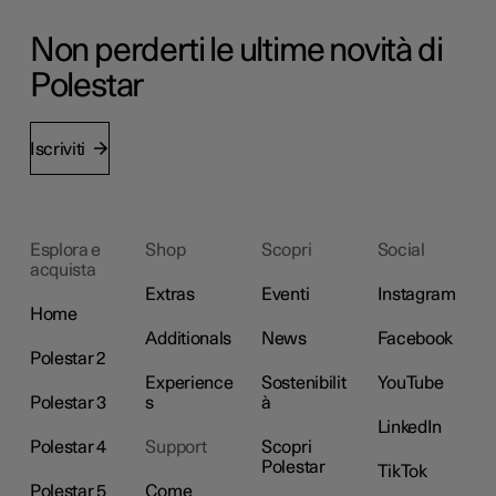
Non perderti le ultime novità di
Polestar
Iscriviti
Esplora e
Shop
Scopri
Social
acquista
Extras
Eventi
Instagram
Home
Additionals
News
Facebook
Polestar 2
Experience
Sostenibilit
YouTube
Polestar 3
s
à
LinkedIn
Polestar 4
Support
Scopri
Polestar
TikTok
Polestar 5
Come