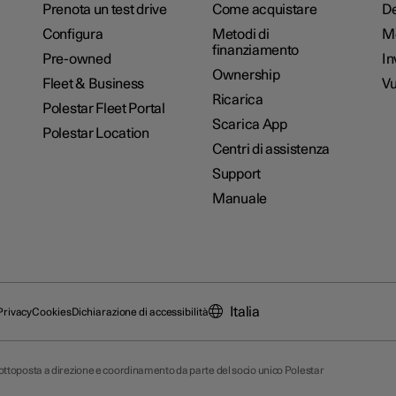
Prenota un test drive
Come acquistare
De
Configura
Metodi di
M
finanziamento
Pre-owned
In
Ownership
Fleet & Business
Vu
Ricarica
Polestar Fleet Portal
Scarica App
Polestar Location
Centri di assistenza
Support
Manuale
Italia
Privacy
Cookies
Dichiarazione di accessibilità
 sottoposta a direzione e coordinamento da parte del socio unico Polestar