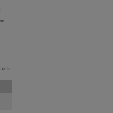
o
sa.
i delle