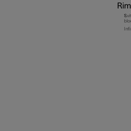
Rimo
Svi
blo
Inf
Sospensioni
Spoiler