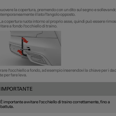
uovere la copertura, premendo con un dito sul segno e sollevand
temporaneamente il lato/l'angolo opposto.
La copertura ruota intorno al proprio asse, quindi può essere rimos
itare a fondo l'occhiello di traino.
rare l'occhiello a fondo, ad esempio inserendovi la chiave per i dad
te per fare leva.
IMPORTANTE
È importante avvitare l'occhiello di traino correttamente, fino a
battuta.