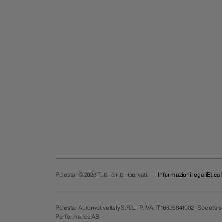
Polestar © 2026 Tutti i diritti riservati.
Informazioni legali
Etica
Polestar Automotive Italy S.R.L. - P.IVA. IT 16639841002 - Società
Performance AB