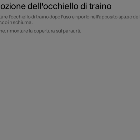
zione dell'occhiello di traino
tare l'occhiello di traino dopo l'uso e riporlo nell'apposito spazio del
cco in schiuma.
ine, rimontare la copertura sul paraurti.