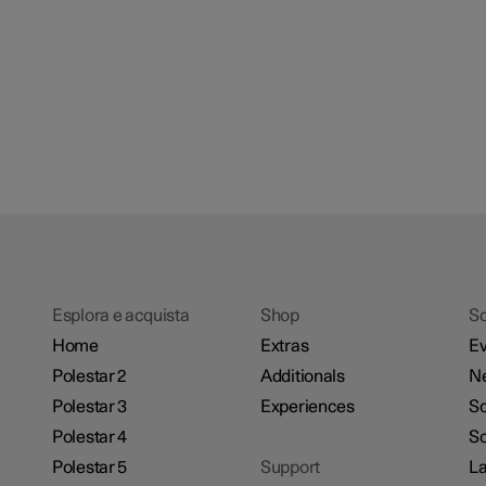
Esplora e acquista
Shop
Sc
Home
Extras
Ev
Polestar 2
Additionals
N
Polestar 3
Experiences
So
Polestar 4
Sc
Polestar 5
Support
La