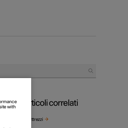
to e aziende
quistare
di finanziamento
Articoli correlati
rformance
site with
Kit attrezzi