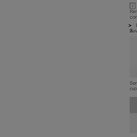
Carburante
Rim
con
Rifornimento
Avv
Depurazione dei gas di
scarico
Propulsione elettrica e
ricarica
Ser
ruo
HomeLink
Traino e trasporto