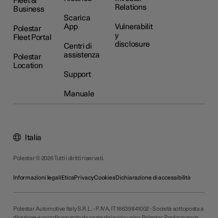
Fleet &
Relations
Business
Scarica
App
Vulnerabilit
Polestar
y
Fleet Portal
disclosure
Centri di
assistenza
Polestar
Location
Support
Manuale
Italia
Polestar © 2026 Tutti i diritti riservati.
Informazioni legali
Etica
Privacy
Cookies
Dichiarazione di accessibilità
Polestar Automotive Italy S.R.L. - P.IVA. IT 16639841002 - Società sottoposta a
direzione e coordinamento da parte del socio unico Polestar Performance