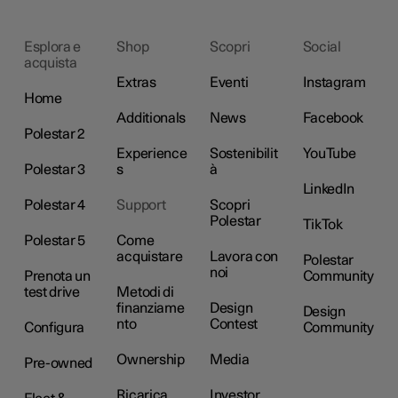
Esplora e
Shop
Scopri
Social
acquista
Extras
Eventi
Instagram
Home
Additionals
News
Facebook
Polestar 2
Experience
Sostenibilit
YouTube
Polestar 3
s
à
LinkedIn
Polestar 4
Support
Scopri
Polestar
TikTok
Polestar 5
Come
acquistare
Lavora con
Polestar
noi
Prenota un
Community
test drive
Metodi di
finanziame
Design
Design
nto
Contest
Configura
Community
Ownership
Media
Pre-owned
Ricarica
Investor