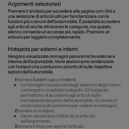
Argomenti selezionati
Premere il simbolo per accedere alla pagina con i link a
una selezione di articoli utili per familiarizzare con le
funzioni più comuni dell'automobile. È possibile accedere
agli articoli anche attraverso le categorie, ma questo
elenco consente un accesso più rapido. Premere un
articolo per leggerlo completamente.
Hotspots per esterni e interni
Vengono visualizzate immagini panoramiche esterne e
interne dell'automobile. Varie sezioni sono evidenziate
con hotspot che conducono ad articoli sulle rispettive
sezioni dell'automobile.
Premere
Esterni
oppure
Interni
.
Le immagini visualizzate degli esterni o degli interni
contengono cosiddetti hotspots. Gli hotspots
permettono di accedere agli articoli sulla
corrispondente parte dell'automobile. Scorrere in
orizzontale sullo schermo per vedere le immagini.
Premere un hotspot.
Viene visualizzato il titolo di un articolo
sull'argomento.
Premere il titolo per aprire l'articolo.