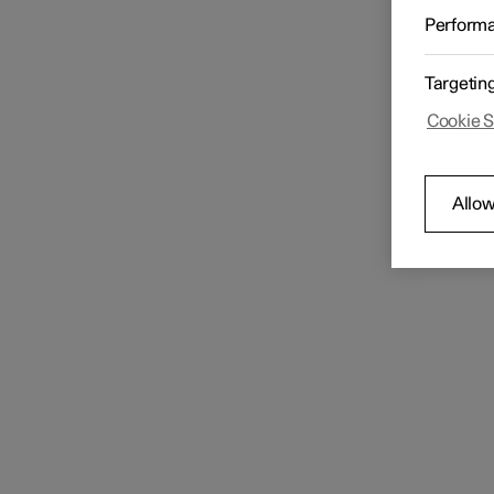
Questa 
Perform
obietti
general
Polestar ID
Targetin
Le 
I t
Cookie S
I m
Omologazioni e licenze
Com
La poli
Allow