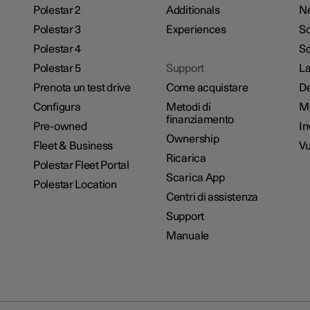
Polestar 2
Additionals
N
Polestar 3
Experiences
So
Polestar 4
Sc
Polestar 5
Support
La
Prenota un test drive
Come acquistare
De
Configura
Metodi di
M
finanziamento
Pre-owned
In
Ownership
Fleet & Business
Vu
Ricarica
Polestar Fleet Portal
Scarica App
Polestar Location
Centri di assistenza
Support
Manuale