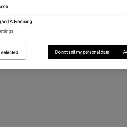
politica riguarda il trattamento di dati utente e dati personali. Il no
ance
vo è fornire ai clienti attuali, precedenti e potenziali una comprens
e dei seguenti punti:
g and Advertising
circostanze in cui raccogliamo e trattiamo i dati personali.
ipi di dati personali che raccogliamo.
ettings
otivi per cui raccogliamo i dati personali.
e gestiamo i dati personali.
tica può essere letta nella sua interezza su
support.polestar.com
.
Do not sell my personal data
Ac
 selected