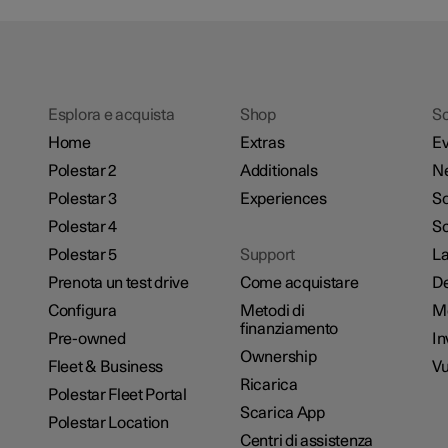
Esplora e acquista
Shop
Sc
Home
Extras
Ev
Polestar 2
Additionals
N
Polestar 3
Experiences
So
Polestar 4
Sc
Polestar 5
Support
La
Prenota un test drive
Come acquistare
De
Configura
Metodi di
M
finanziamento
Pre-owned
In
Ownership
Fleet & Business
Vu
Ricarica
Polestar Fleet Portal
Scarica App
Polestar Location
Centri di assistenza