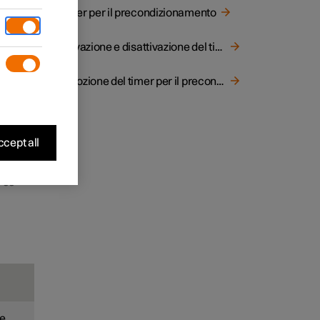
Timer per il precondizionamento
Attivazione e disattivazione del timer per il precondizionamento
Rimozione del timer per il precondizionamento
cept all
eggio
ne