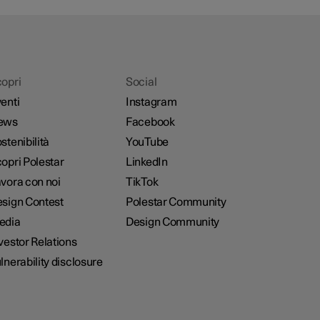
opri
Social
enti
Instagram
ews
Facebook
stenibilità
YouTube
opri Polestar
LinkedIn
vora con noi
TikTok
sign Contest
Polestar Community
edia
Design Community
vestor Relations
lnerability disclosure