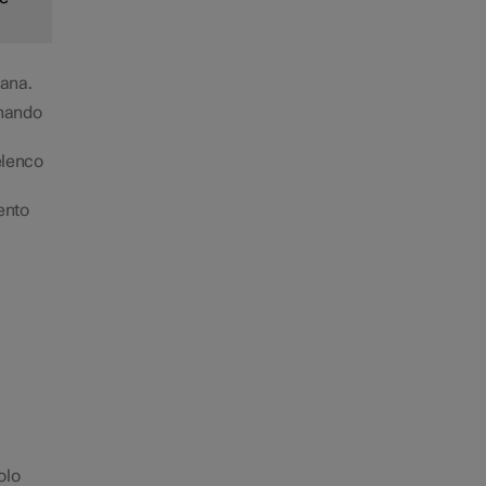
mana.
onando
elenco
mento
olo