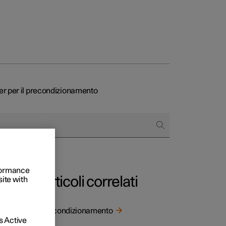
er per il precondizionamento
to e aziende
quistare
di finanziamento
rformance
Articoli correlati
site with
Precondizionamento
 Active