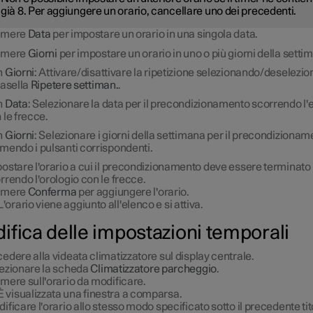
già 8. Per aggiungere un orario, cancellare uno dei precedenti.
emere
Data
per impostare un orario in una singola data.
emere
Giorni
per impostare un orario in uno o più giorni della setti
n
Giorni
: Attivare/disattivare la ripetizione selezionando/deselezi
casella
Ripetere settiman.
.
n
Data
: Selezionare la data per il precondizionamento scorrendo l'
 le frecce.
n
Giorni
: Selezionare i giorni della settimana per il precondiziona
mendo i pulsanti corrispondenti.
ostare l'orario a cui il precondizionamento deve essere terminato
rrendo l'orologio con le frecce.
emere
Conferma
per aggiungere l'orario.
L'orario viene aggiunto all'elenco e si attiva.
ifica delle impostazioni temporali
edere alla videata climatizzatore sul display centrale.
ezionare la scheda
Climatizzatore parcheggio
.
mere sull'orario da modificare.
È visualizzata una finestra a comparsa.
ificare l'orario allo stesso modo specificato sotto il precedente tit