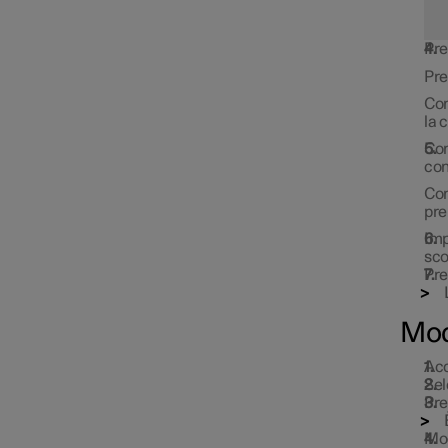
Pr
Pr
Co
la 
Co
Abitacolo confortevole in
con
sede di parcheggio
Co
pre
Imp
sco
Pr
Mod
Acc
Sel
Pre
Riscaldatore
Mod