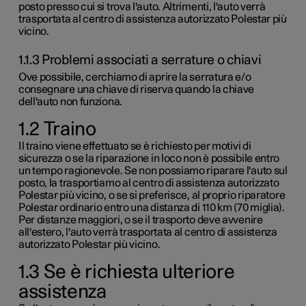
posto presso cui si trova l'auto. Altrimenti, l'auto verrà
trasportata al centro di assistenza autorizzato Polestar più
vicino.
1.1.3 Problemi associati a serrature o chiavi
Ove possibile, cerchiamo di aprire la serratura e/o
consegnare una chiave di riserva quando la chiave
dell'auto non funziona.
1.2 Traino
Il traino viene effettuato se è richiesto per motivi di
sicurezza o se la riparazione in loco non è possibile entro
un tempo ragionevole. Se non possiamo riparare l'auto sul
posto, la trasportiamo al centro di assistenza autorizzato
Polestar più vicino, o se si preferisce, al proprio riparatore
Polestar ordinario entro una distanza di
110 km (70 miglia)
.
Per distanze maggiori, o se il trasporto deve avvenire
all'estero, l'auto verrà trasportata al centro di assistenza
autorizzato Polestar più vicino.
1.3 Se è richiesta ulteriore
assistenza