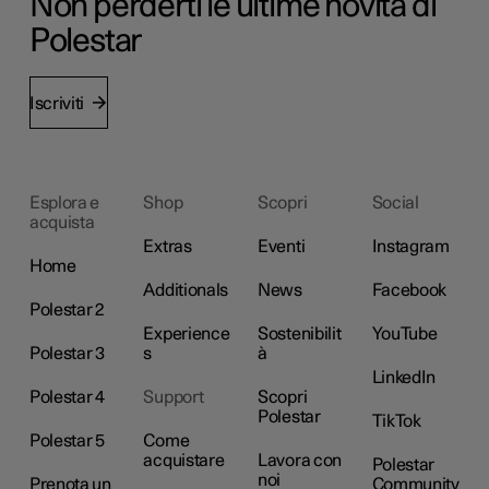
Non perderti le ultime novità di
Polestar
Iscriviti
Esplora e
Shop
Scopri
Social
acquista
Extras
Eventi
Instagram
Home
Additionals
News
Facebook
Polestar 2
Experience
Sostenibilit
YouTube
Polestar 3
s
à
LinkedIn
Polestar 4
Support
Scopri
Polestar
TikTok
Polestar 5
Come
acquistare
Lavora con
Polestar
noi
Prenota un
Community