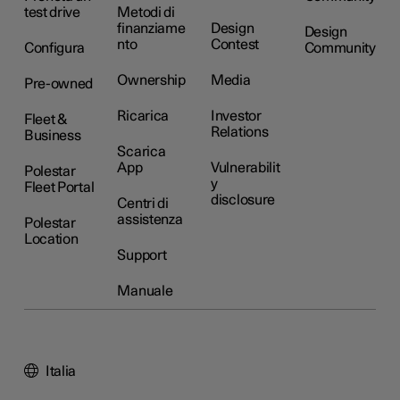
test drive
Metodi di
finanziame
Design
Design
nto
Contest
Configura
Community
Ownership
Media
Pre-owned
Ricarica
Investor
Fleet &
Relations
Business
Scarica
App
Vulnerabilit
Polestar
y
Fleet Portal
disclosure
Centri di
assistenza
Polestar
Location
Support
Manuale
Italia