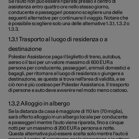
Se l'auto non può essere riparata presso il centro di
assistenza entro quattro ore nello stesso giorno,
conducente e passeggeri possono scegliere una delle
seguenti alternative per continuare il viaggio. Notare che
è possibile scegliere solo una delle alternative
1.3.1
,
1.3.2
o
1.3.3
.
1.3.1 Trasporto al luogo di residenza o a
destinazione
Polestar Assistance paga il biglietto di treno, autobus,
aereo o il taxi per un valore massimo di
600 EUR
a
persona per conducente, passeggeri, animali domestici e
bagagli, per ritornare al luogo di residenza o giungere a
destinazione, se questa si trova nell'area di validità, e se
ciò non è più costoso per Polestar Assistance. Il trasporto
di persone e auto deve avvenire nel modo meno costoso.
1.3.2 Alloggio in albergo
Se la distanza da casa è maggiore di
110 km (70 miglia)
,
sarà offerto alloggio in un albergo locale per conducente
e passeggeri mentre l'auto viene riparata, fino a cinque
notti per un massimo di
200 EUR
a persona e notte.
Questa alternativa può essere scelta solo mentre l'auto è