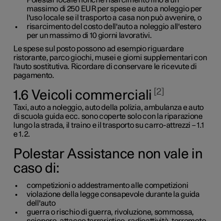
massimo di
250 EUR
per spese e auto a noleggio per
l'uso locale se il trasporto a casa non può avvenire, o
risarcimento del costo dell'auto a noleggio all'estero
per un massimo di
10 giorni lavorativi
.
Le spese sul posto possono ad esempio riguardare
ristorante, parco giochi, musei e giorni supplementari con
l'auto sostitutiva. Ricordare di conservare le ricevute di
pagamento.
2
1.6 Veicoli commerciali
Taxi, auto a noleggio, auto della polizia, ambulanza e auto
di scuola guida
ecc.
sono coperte solo con la riparazione
lungo la strada, il traino e il trasporto su carro-attrezzi –
1.1
e
1.2
.
Polestar Assistance non vale in
caso di:
competizioni o addestramento alle competizioni
violazione della legge consapevole durante la guida
dell'auto
guerra o rischio di guerra, rivoluzione, sommossa,
sciopero, attacco terroristico, radioattività, terremoto,