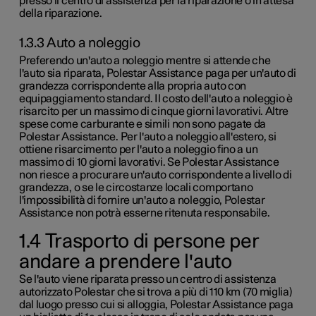
presso il centro di assistenza per la riparazione o in attesa
della riparazione.
1.3.3 Auto a noleggio
Preferendo un'auto a noleggio mentre si attende che
l'auto sia riparata, Polestar Assistance paga per un'auto di
grandezza corrispondente alla propria auto con
equipaggiamento standard. Il costo dell'auto a noleggio è
risarcito per un massimo di cinque giorni lavorativi. Altre
spese come carburante
e simili
non sono pagate da
Polestar Assistance. Per l'auto a noleggio all'estero, si
ottiene risarcimento per l'auto a noleggio fino a un
massimo di
10 giorni lavorativi
. Se Polestar Assistance
non riesce a procurare un'auto corrispondente a livello di
grandezza, o se le circostanze locali comportano
l'impossibilità di fornire un'auto a noleggio, Polestar
Assistance non potrà esserne ritenuta responsabile.
1.4 Trasporto di persone per
andare a prendere l'auto
Se l'auto viene riparata presso un centro di assistenza
autorizzato Polestar che si trova a più di
110 km (70 miglia)
dal luogo presso cui si alloggia, Polestar Assistance paga