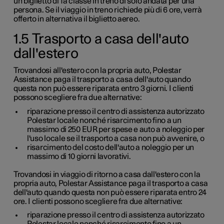
un biglietto di
1a
classe in treno di solo andata per una
persona. Se il viaggio in treno richiede più di 6 ore, verrà
offerto in alternativa il biglietto aereo.
1.5 Trasporto a casa dell'auto
dall'estero
Trovandosi all'estero con la propria auto, Polestar
Assistance paga il trasporto a casa dell'auto quando
questa non può essere riparata entro 3 giorni. I clienti
possono scegliere fra due alternative:
riparazione presso il centro di assistenza autorizzato
Polestar locale nonché risarcimento fino a un
massimo di
250 EUR
per spese e auto a noleggio per
l'uso locale se il trasporto a casa non può avvenire, o
risarcimento del costo dell'auto a noleggio per un
massimo di
10 giorni lavorativi
.
Trovandosi in viaggio di ritorno a casa dall'estero con la
propria auto, Polestar Assistance paga il trasporto a casa
dell'auto quando questa non può essere riparata entro 24
ore. I clienti possono scegliere fra due alternative:
riparazione presso il centro di assistenza autorizzato
Polestar locale nonché risarcimento fino a un