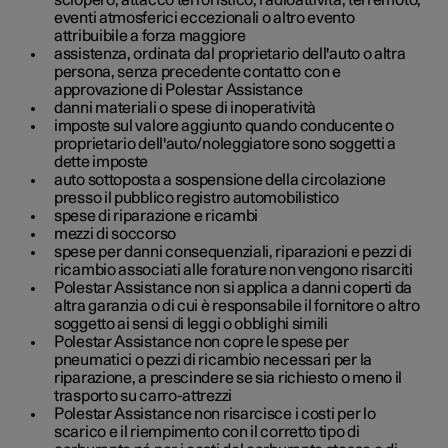
eventi atmosferici eccezionali o altro evento
attribuibile a forza maggiore
assistenza, ordinata dal proprietario dell'auto o altra
persona, senza precedente contatto con e
approvazione di Polestar Assistance
danni materiali o spese di inoperatività
imposte sul valore aggiunto quando conducente o
proprietario dell'auto/noleggiatore sono soggetti a
dette imposte
auto sottoposta a sospensione della circolazione
presso il pubblico registro automobilistico
spese di riparazione e ricambi
mezzi di soccorso
spese per danni consequenziali, riparazioni e pezzi di
ricambio associati alle forature non vengono risarciti
Polestar Assistance non si applica a danni coperti da
altra garanzia o di cui è responsabile il fornitore o altro
soggetto ai sensi di leggi o obblighi simili
Polestar Assistance non copre le spese per
pneumatici o pezzi di ricambio necessari per la
riparazione, a prescindere se sia richiesto o meno il
trasporto su carro-attrezzi
Polestar Assistance non risarcisce i costi per lo
scarico e il riempimento con il corretto tipo di