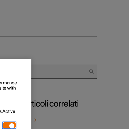
to e aziende
quistare
di finanziamento
rformance
site with
Articoli correlati
 Active
App