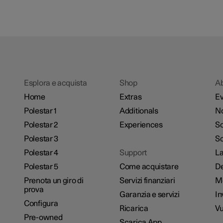
Esplora e acquista
Shop
A
Home
Extras
Ev
Polestar 1
Additionals
No
Polestar 2
Experiences
So
Polestar 3
Sc
Polestar 4
Support
La
Polestar 5
Come acquistare
De
Prenota un giro di
Servizi finanziari
M
prova
Garanzia e servizi
In
Configura
Ricarica
Vu
Pre-owned
Scarica App