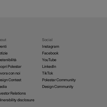
bout
Social
enti
Instagram
tizie
Facebook
stenibilità
YouTube
opri Polestar
LinkedIn
vora con noi
TikTok
sign Contest
Polestar Community
edia
Design Community
vestor Relations
lnerability disclosure