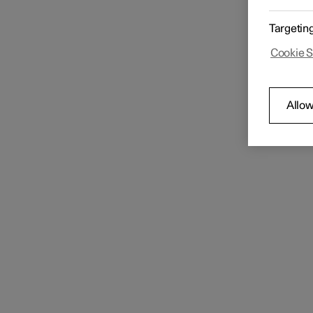
Pre
un 
Targetin
Lettore MD
Tra
Con
Cookie S
1
Le 
es
Telefono
Allow
App