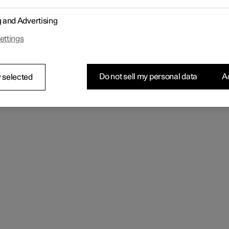
mere e tenere premuta l'app da rimuovere finché non venga visual
cestino in fondo alla schermata.
g and Advertising
scinare l'app nel cestino e rilasciarla.
fermare la rimozione.
ettings
cosiddette app basilari presenti alla consegna dell'auto non poss
sere rimosse.
Do not sell my personal data
Ac
 selected