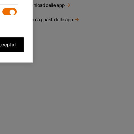
izzato
Download delle app
Ricerca guasti delle app
ono
cept all