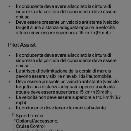
Il conducente deve avere allacciato la cintura di
sicurezza e la portiera del conducente deve essere
chiusa.
Deve essere presente un veicolo antistante (veicolo
target) a una distanza adeguata oppure la velocità
attuale deve essere superiore a
15 km/h
(
9 mph
).
Pilot Assist
Il conducente deve avere allacciato la cintura di
sicurezza e la portiera del conducente deve essere
chiusa.
Le strisce di delimitazione della corsia di marcia
devono essere visibili e rilevabili dall'automobile.
Deve essere presente un veicolo antistante (veicolo
target) a una distanza adeguata oppure la velocità
attuale deve essere superiore a
15 km/h
(
9 mph
).
La velocità non deve essere superiore a 140 km/h (87
mph).
Il conducente deve tenere le mani sul volante.
1
Speed Limiter
*
Optional/accessorio.
2
Cruise Control
3