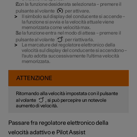
Con la funzione desiderata selezionata – premere il
pulsante al volante
per attivare.
Il simbolo sul display del conducente si accende –
la funzione si avvia e la velocità attuale viene
memorizzata come velocità max.
Se la funzione entra nel modo di attesa – premere il
pulsante al volante
per riattivarla.
Le marcature del regolatore elettronico della
velocità sul display del conducente si accendono –
l'auto adotta successivamente l'ultima velocità
memorizzata.
ATTENZIONE
Ritornando alla velocità impostata con il pulsante
al volante
, si può percepire un notevole
aumento di velocità.
Passare fra regolatore elettronico della
velocità adattivo e Pilot Assist