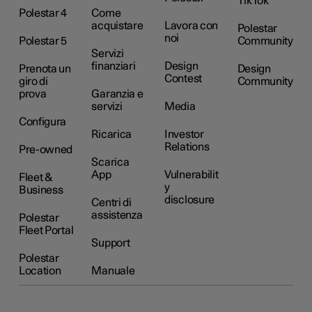
TikTok
Polestar 4
Come
acquistare
Lavora con
Polestar
noi
Polestar 5
Community
Servizi
finanziari
Design
Prenota un
Design
Contest
giro di
Community
prova
Garanzia e
servizi
Media
Configura
Ricarica
Investor
Relations
Pre-owned
Scarica
App
Vulnerabilit
Fleet &
y
Business
disclosure
Centri di
assistenza
Polestar
Fleet Portal
Support
Polestar
Location
Manuale