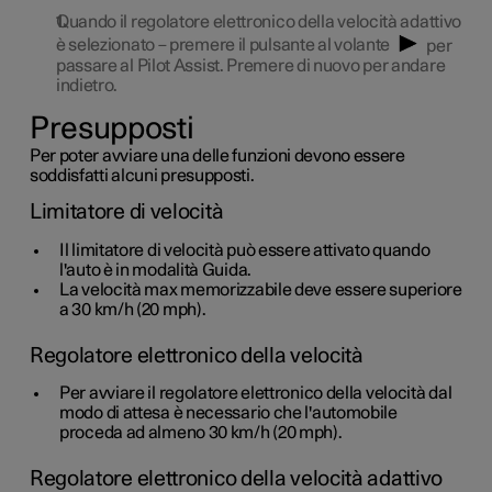
Quando il regolatore elettronico della velocità adattivo
è selezionato – premere il pulsante al volante
per
passare al Pilot Assist. Premere di nuovo per andare
indietro.
Presupposti
Per poter avviare una delle funzioni devono essere
soddisfatti alcuni presupposti.
Limitatore di velocità
Il limitatore di velocità può essere attivato quando
l'auto è in modalità Guida.
La velocità max memorizzabile deve essere superiore
a
30 km/h
(
20 mph
).
Regolatore elettronico della velocità
Per avviare il regolatore elettronico della velocità dal
modo di attesa è necessario che l'automobile
proceda ad almeno
30 km/h
(
20 mph
).
Regolatore elettronico della velocità adattivo