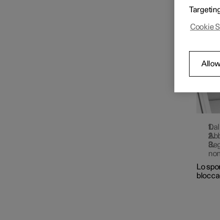
Lo spor
Targetin
traspor
Carico
Cookie S
Vano di carico/vano
Allow
bagagliaio
Dal
Abb
Reg
non
Lo spor
blocca