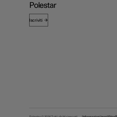
Polestar
Iscriviti
Polestar © 2026 Tutti i diritti riservati
Informazioni legali
Etica
P