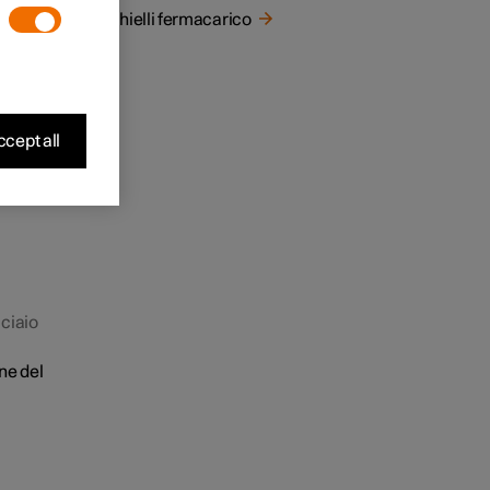
Occhielli fermacarico
cept all
cciaio
ne del