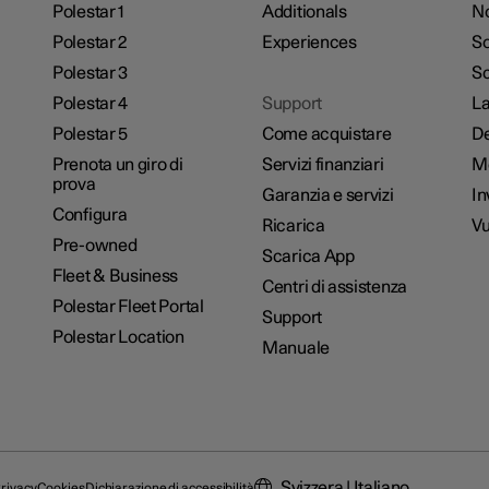
Polestar 1
Additionals
No
Polestar 2
Experiences
So
Polestar 3
Sc
Polestar 4
Support
La
Polestar 5
Come acquistare
De
Prenota un giro di
Servizi finanziari
M
prova
Garanzia e servizi
In
Configura
Ricarica
Vu
Pre-owned
Scarica App
Fleet & Business
Centri di assistenza
Polestar Fleet Portal
Support
Polestar Location
Manuale
Svizzera | Italiano
rivacy
Cookies
Dichiarazione di accessibilità