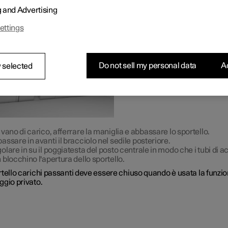
tello nello schienale del sedile posteriore può essere aperto per
g and Advertising
tare oggetti lunghi e sottili, per es. sci.
ettings
Do not sell my personal data
Ac
 selected
 vano di carico, afferrare la maniglia e abbassare lo sportello.
assare in avanti il bracciolo nel sedile posteriore.
olare in su il poggiatesta del posto centrale in modo che i tubi di a
 blocchino l'apertura dello sportello.
tello carichi passanti deve essere chiuso quando è usata la funzio
ggio privato.