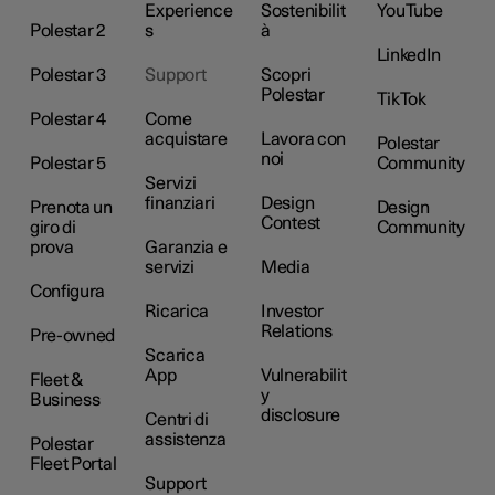
Experience
Sostenibilit
YouTube
Polestar 2
s
à
LinkedIn
Polestar 3
Support
Scopri
Polestar
TikTok
Polestar 4
Come
acquistare
Lavora con
Polestar
noi
Polestar 5
Community
Servizi
finanziari
Design
Prenota un
Design
Contest
giro di
Community
prova
Garanzia e
servizi
Media
Configura
Ricarica
Investor
Relations
Pre-owned
Scarica
App
Vulnerabilit
Fleet &
y
Business
disclosure
Centri di
assistenza
Polestar
Fleet Portal
Support