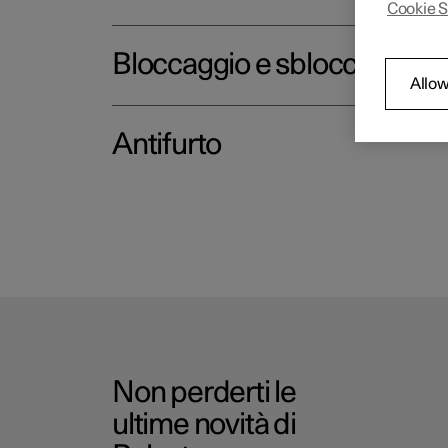
Cookie S
Bloccaggio e sbloccaggio
Allow
Antifurto
Non perderti le
ultime novità di