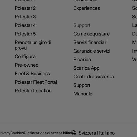
Polestar 2
Experiences
So
Polestar 3
Sc
Polestar 4
Support
La
Polestar 5
Come acquistare
De
Prenota un giro di
Servizi finanziari
M
prova
Garanzia e servizi
In
Configura
Ricarica
Vu
Pre-owned
Scarica App
Fleet & Business
Centri di assistenza
Polestar Fleet Portal
Support
Polestar Location
Manuale
Svizzera | Italiano
rivacy
Cookies
Dichiarazione di accessibilità