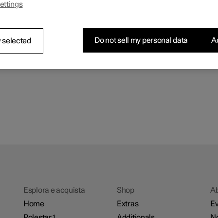
ettings
Do not sell my personal data
Ac
 selected
Esplora e acquista
Shop
A
Home
Extras
Ev
Polestar 1
Additionals
No