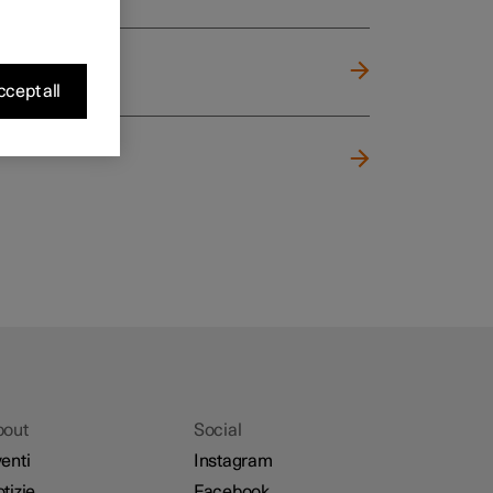
cept all
bout
Social
enti
Instagram
tizie
Facebook