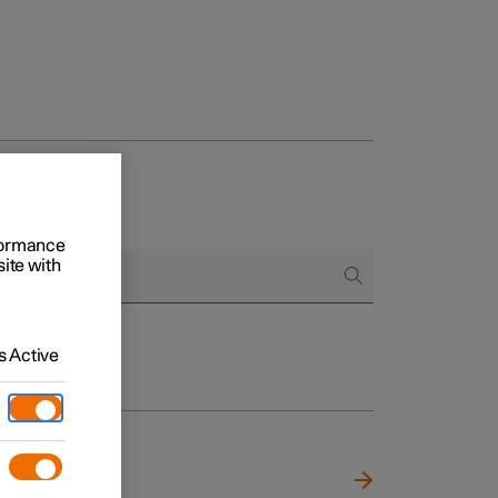
to e aziende
rformance
site with
quistare
di finanziamento
 Active