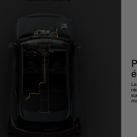
P
é
La
ré
su
mo