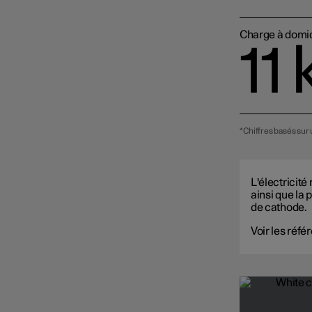
Charge à domici
11
*Chiffres basés sur
L'électricité
ainsi que la 
de cathode.
Voir les réfé