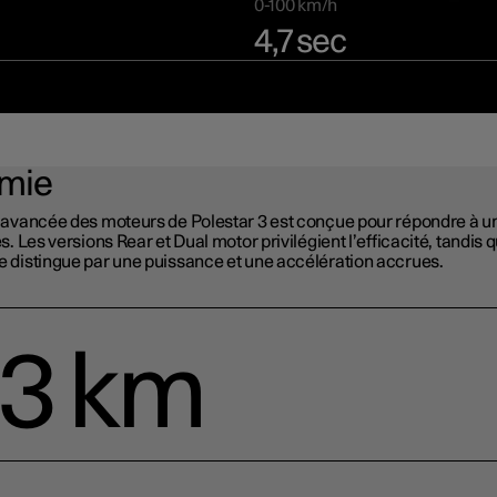
0-100 km/h
4,7 sec
mie
 avancée des moteurs de Polestar 3 est conçue pour répondre à u
. Les versions Rear et Dual motor privilégient l’efficacité, tandis 
 distingue par une puissance et une accélération accrues.
3 km