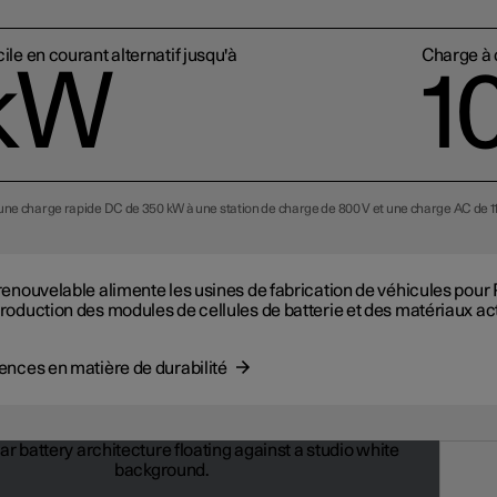
le en courant alternatif jusqu'à
Charge à d
 kW
1
 une charge rapide DC de 350 kW à une station de charge de 800 V et une charge AC de 1
 renouvelable alimente les usines de fabrication de véhicules pour 
production des modules de cellules de batterie et des matériaux act
rences en matière de durabilité