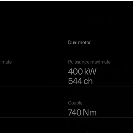
s de performance
disponible avec trois options de motorisation, adaptées à une varié
t en étant idéales pour tous les environnements de conduite.
Dual motor
imale
Puissance maximale
400 kW
544 ch
Couple
740 Nm