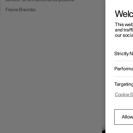
Freins Brembo
Wel
This web
and traff
our socia
Strictly
Perform
Targetin
Cookie S
Allow