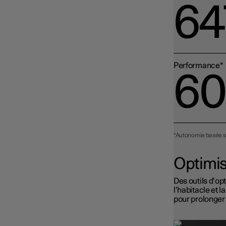
64
Performance*
60
*Autonomie basée s
Optimis
Des outils d’op
l’habitacle et 
pour prolonger 