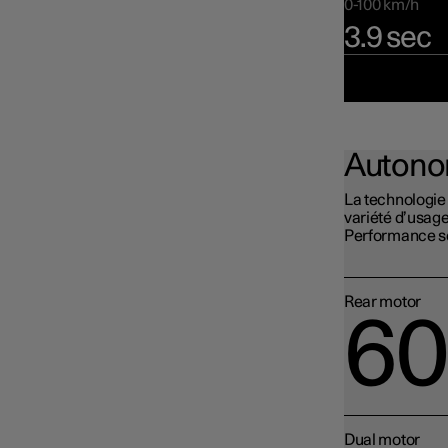
0-100 km/h
3.9 sec
Autono
La technologie
variété d’usages
Performance se
Rear motor
60
Dual motor