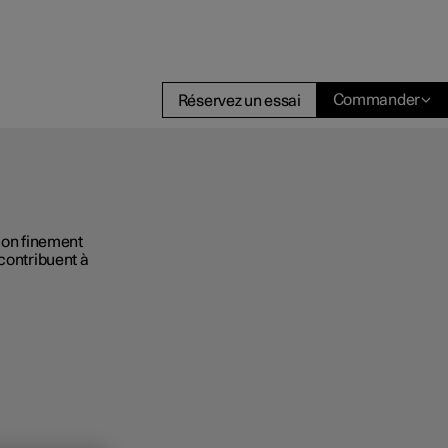
Commander
Réservez un essai
sion finement
t entreprises
 contribuent à
 acheter
ment