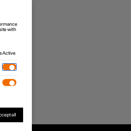
rformance
site with
 Active
cept all