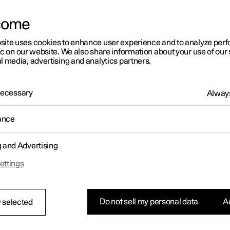
come
site uses cookies to enhance user experience and to analyze pe
ic on our website. We also share information about your use of our 
l media, advertising and analytics partners.
 Necessary
Always
ance
g and Advertising
ettings
Do not sell my personal data
Ac
 selected