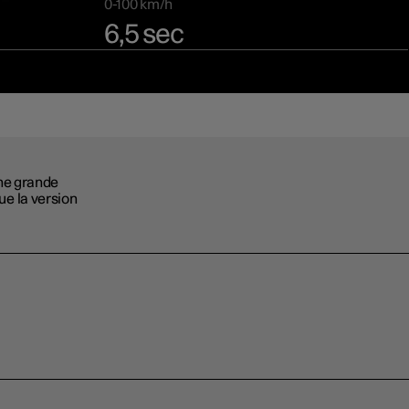
0-100 km/h
6,5 sec
ne grande
que la version