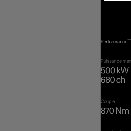
Chiffre
Polestar 3 est 
préférences tou
Performance
Puissance max
500 kW
680 ch
Couple
870 Nm