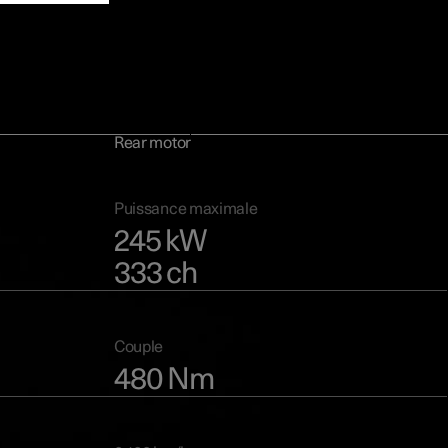
té de
Rear motor
Puissance maximale
245 kW
333 ch
Couple
480 Nm