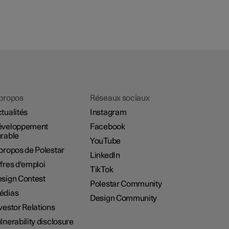
propos
Réseaux sociaux
tualités
Instagram
éveloppement
Facebook
rable
YouTube
propos de Polestar
LinkedIn
fres d'emploi
TikTok
sign Contest
Polestar Community
édias
Design Community
vestor Relations
lnerability disclosure