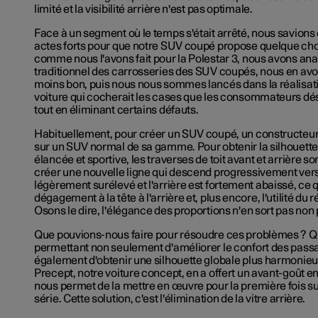
limité et la visibilité arrière n'est pas optimale.
Face à un segment où le temps s'était arrêté, nous savions qu
actes forts pour que notre SUV coupé propose quelque ch
comme nous l'avons fait pour la Polestar 3, nous avons anal
traditionnel des carrosseries des SUV coupés, nous en avons
moins bon, puis nous nous sommes lancés dans la réalisat
voiture qui cocherait les cases que les consommateurs dés
tout en éliminant certains défauts.
Habituellement, pour créer un SUV coupé, un constructeur
sur un SUV normal de sa gamme. Pour obtenir la silhouette
élancée et sportive, les traverses de toit avant et arrière 
créer une nouvelle ligne qui descend progressivement vers l
légèrement surélevé et l'arrière est fortement abaissé, ce qu
dégagement à la tête à l'arrière et, plus encore, l'utilité du r
Osons le dire, l'élégance des proportions n'en sort pas non 
Que pouvions-nous faire pour résoudre ces problèmes ? Quel
permettant non seulement d'améliorer le confort des passa
également d'obtenir une silhouette globale plus harmonieu
Precept, notre voiture concept, en a offert un avant-goût en 
nous permet de la mettre en œuvre pour la première fois su
série. Cette solution, c'est l'élimination de la vitre arrière.