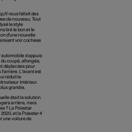
'il nous fallait des
ose de nouveau. Tout
ysé le style
 tiré le bon et le
ion d'une nouvelle
iraient voir cochées
 automobile s'appuie
 du coupé, allongée,
sont déplacées pour
'arrière. L'avant est
i réduit le
étroviseur intérieur.
plus grandie.
le était la solution
gers arrière, mais
se ? La Polestar
2020, et la Polestar 4
r une voiture de