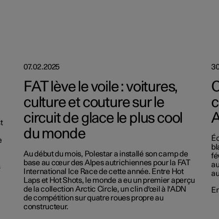
07.02.2025
30
FAT lève le voile : voitures,
C
culture et couture sur le
c
circuit de glace le plus cool
A
t
du monde
Éc
e
bl
Au début du mois, Polestar a installé son camp de
fé
base au cœur des Alpes autrichiennes pour la FAT
au
s
International Ice Race de cette année. Entre Hot
au
Laps et Hot Shots, le monde a eu un premier aperçu
de la collection Arctic Circle, un clin d'œil à l'ADN
En
de compétition sur quatre roues propre au
constructeur.