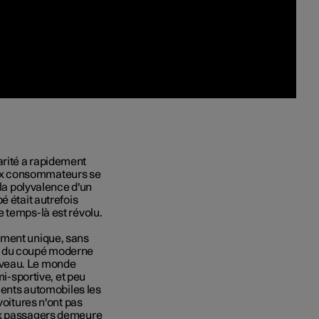
rité a rapidement
ux consommateurs se
 la polyvalence d'un
é était autrefois
 temps-là est révolu.
ement unique, sans
re du coupé moderne
uveau. Le monde
mi-sportive, et peu
gments automobiles les
voitures n'ont pas
aux passagers demeure