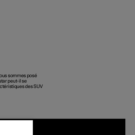
t entreprises
s nous sommes posé
tar peut-il se
 acheter
actéristiques des SUV
ment