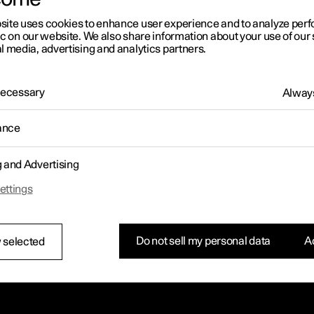
site uses cookies to enhance user experience and to analyze pe
ic on our website. We also share information about your use of our 
l media, advertising and analytics partners.
 Necessary
Always
ance
g and Advertising
ettings
Do not sell my personal data
Ac
 selected