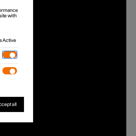
rformance
site with
 Active
cept all