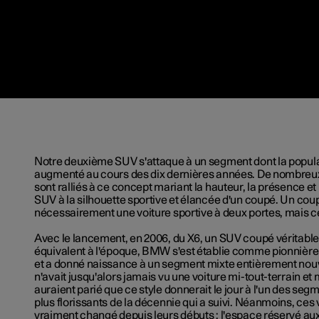
Notre deuxième SUV s'attaque à un segment dont la popula
augmenté au cours des dix dernières années. De nombre
sont ralliés à ce concept mariant la hauteur, la présence et
SUV à la silhouette sportive et élancée d'un coupé. Un coup
nécessairement une voiture sportive à deux portes, mais ce
Avec le lancement, en 2006, du X6, un SUV coupé véritabl
équivalent à l'époque, BMW s'est établie comme pionniè
et a donné naissance à un segment mixte entièrement no
n'avait jusqu'alors jamais vu une voiture mi-tout-terrain et 
auraient parié que ce style donnerait le jour à l'un des se
plus florissants de la décennie qui a suivi. Néanmoins, ces 
vraiment changé depuis leurs débuts : l'espace réservé 