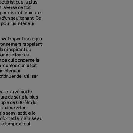
actéristique la plus
traverse de toit
 permis d'obtenir une
re d'un seul tenant. Ce
 pour un intérieur
envelopper les sièges
vironnement rappelant
le s'inspirant du
isant le tour de
n ce qui concerne la
 montée sur le toit
r intérieur
tinuer de l'utiliser
eure un véhicule
ture de série la plus
ouple de 686 Nm lui
condes (valeur
is semi-actif, elle
nfort et la maîtrise au
le tempo à tout