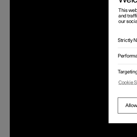
This web
and traff
our socia
Strictly
Perform
Targetin
Cookie S
Allow