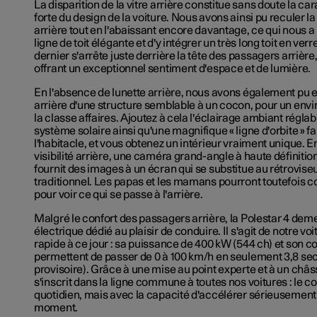
La disparition de la vitre arrière constitue sans doute la car
forte du design de la voiture. Nous avons ainsi pu reculer la 
arrière tout en l'abaissant encore davantage, ce qui nous a
ligne de toit élégante et d'y intégrer un très long toit en ver
dernier s'arrête juste derrière la tête des passagers arrière,
offrant un exceptionnel sentiment d'espace et de lumière.
En l'absence de lunette arrière, nous avons également pu 
arrière d'une structure semblable à un cocon, pour un en
la classe affaires. Ajoutez à cela l'éclairage ambiant réglab
système solaire ainsi qu'une magnifique « ligne d'orbite » fa
l'habitacle, et vous obtenez un intérieur vraiment unique. E
visibilité arrière, une caméra grand-angle à haute définition
fournit des images à un écran qui se substitue au rétroviseu
traditionnel. Les papas et les mamans pourront toutefois con
pour voir ce qui se passe à l'arrière.
Malgré le confort des passagers arrière, la Polestar 4 dem
électrique dédié au plaisir de conduire. Il s'agit de notre voi
rapide à ce jour : sa puissance de 400 kW (544 ch) et son c
permettent de passer de 0 à 100 km/h en seulement 3,8 se
provisoire). Grâce à une mise au point experte et à un châss
s'inscrit dans la ligne commune à toutes nos voitures : le co
quotidien, mais avec la capacité d'accélérer sérieusement 
moment.