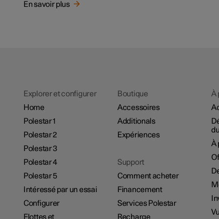
En savoir plus
Explorer et configurer
Boutique
À 
Home
Accessoires
Ac
Polestar 1
Additionals
D
du
Polestar 2
Expériences
À 
Polestar 3
Of
Polestar 4
Support
De
Polestar 5
Comment acheter
M
Intéressé par un essai
Financement
In
Configurer
Services Polestar
Vu
Flottes et
Recharge