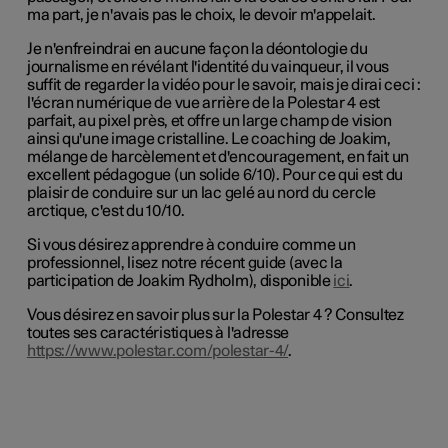
ma part, je n'avais pas le choix, le devoir m'appelait.
Je n'enfreindrai en aucune façon la déontologie du
journalisme en révélant l'identité du vainqueur, il vous
suffit de regarder la vidéo pour le savoir, mais je dirai ceci :
l'écran numérique de vue arrière de la Polestar 4 est
parfait, au pixel près, et offre un large champ de vision
ainsi qu'une image cristalline. Le coaching de Joakim,
mélange de harcèlement et d'encouragement, en fait un
excellent pédagogue (un solide 6/10). Pour ce qui est du
plaisir de conduire sur un lac gelé au nord du cercle
arctique, c'est du 10/10.
Si vous désirez apprendre à conduire comme un
professionnel, lisez notre récent guide (avec la
participation de Joakim Rydholm), disponible
ici
.
Vous désirez en savoir plus sur la Polestar 4 ? Consultez
toutes ses caractéristiques à l'adresse
https://www.polestar.com/polestar-4/
.