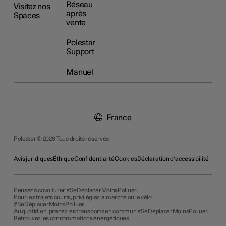
Réseau
Visitez nos
après
Spaces
vente
Polestar
Support
Manuel
France
Polestar © 2026 Tous droits réservés
Avis juridiques
Éthique
Confidentialité
Cookies
Déclaration d'accessibilité
Pensez à covoiturer #SeDéplacerMoinsPolluer.
Pour les trajets courts, privilégiez la marche ou le vélo
#SeDéplacerMoinsPolluer.
Au quotidien, prenez les transports en commun #SeDéplacerMoinsPolluer.
Retrouvez les consommations énergétiques.