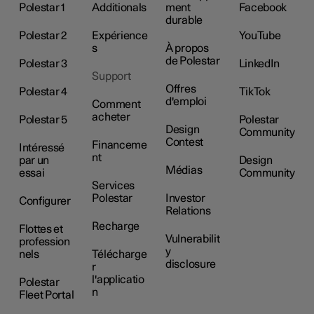
Polestar 1
Additionals
ment
Facebook
durable
Polestar 2
Expérience
YouTube
s
À propos
de Polestar
Polestar 3
LinkedIn
Support
Offres
Polestar 4
TikTok
d'emploi
Comment
acheter
Polestar 5
Polestar
Design
Community
Contest
Financeme
Intéressé
nt
par un
Design
Médias
essai
Community
Services
Polestar
Investor
Configurer
Relations
Recharge
Flottes et
Vulnerabilit
profession
y
nels
Télécharge
disclosure
r
l'applicatio
Polestar
n
Fleet Portal