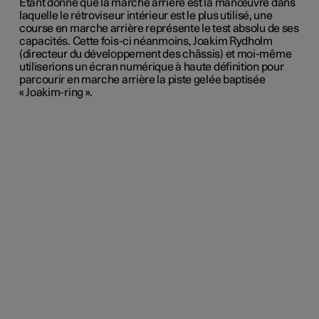
Étant donné que la marche arrière est la manœuvre dans
laquelle le rétroviseur intérieur est le plus utilisé, une
course en marche arrière représente le test absolu de ses
capacités. Cette fois-ci néanmoins, Joakim Rydholm
(directeur du développement des châssis) et moi-même
utiliserions un écran numérique à haute définition pour
parcourir en marche arrière la piste gelée baptisée
« Joakim-ring ».