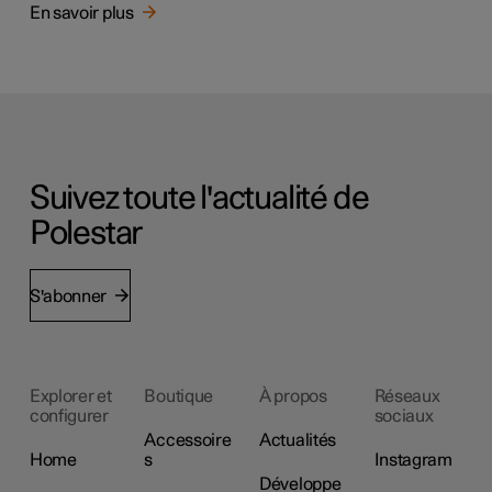
En savoir plus
Suivez toute l'actualité de
Polestar
S'abonner
Explorer et
Boutique
À propos
Réseaux
configurer
sociaux
Accessoire
Actualités
Home
s
Instagram
Développe