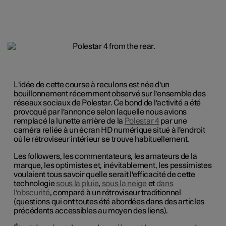
L'idée de cette course à reculons est née d'un
bouillonnement récemment observé sur l'ensemble des
réseaux sociaux de Polestar. Ce bond de l'activité a été
provoqué par l'annonce selon laquelle nous avions
remplacé la lunette arrière de la
Polestar 4
par une
caméra reliée à un écran HD numérique situé à l'endroit
où le rétroviseur intérieur se trouve habituellement.
Les followers, les commentateurs, les amateurs de la
marque, les optimistes et, inévitablement, les pessimistes
voulaient tous savoir quelle serait l'efficacité de cette
technologie
sous la pluie
,
sous la neige
et
dans
l'obscurité
, comparé à un rétroviseur traditionnel
(questions qui ont toutes été abordées dans des articles
précédents accessibles au moyen des liens).