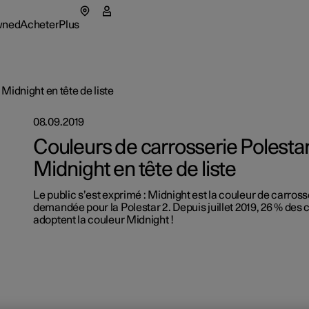
wned
Acheter
Plus
tar 5
menu Pre-owned
Sous-menu Acheter
Sous-menu Plus
 Midnight en tête de liste
08.09.2019
Couleurs de carrosserie Polestar 
Midnight en tête de liste
essoires
star Spaces
Flottes e
Le public s’est exprimé : Midnight est la couleur de carrosse
tionals
opos de Polestar
Comment
erture dans une nouvelle fenêtre)
demandée pour la Polestar 2. Depuis juillet 2019, 26 % des 
adoptent la couleur Midnight !
cules neufs disponibles
cules neufs disponibles
cules neufs disponibles
ériences
eloppement durable
Finance
igurer
igurer
igurer
cules neufs disponibles
alités
igurer
onner à la newsletter