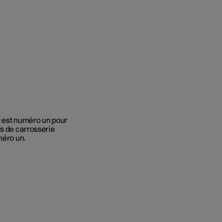
ht est numéro un pour
rs de carrosserie
méro un.