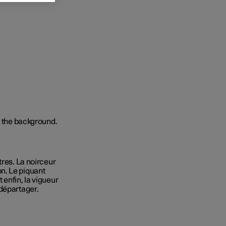
tres. La noirceur
n. Le piquant
enfin, la vigueur
 départager.