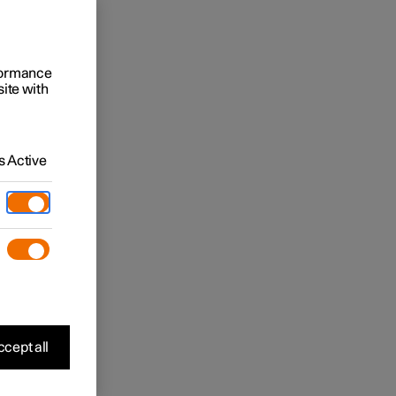
rformance
site with
 Active
cept all