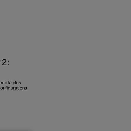
2 :
t entreprises
rie la plus
 acheter
configurations
ment