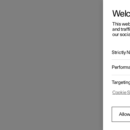
Wel
This web
and traff
our socia
Strictly
Perform
Targetin
Cookie S
Allow