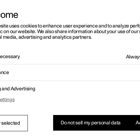
come
site uses cookies to enhance user experience and to analyze pe
ic on our website. We also share information about your use of our 
l media, advertising and analytics partners.
 Necessary
Always
ance
g and Advertising
ettings
Do not sell my personal data
Ac
 selected