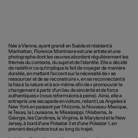
Née à Vienne, ayant grandi en Suède et résidant à
Manhattan, Florence Montmare est une artiste et une
photographe dont les œuvres abordent régulièrement les
thèmes du contexte, du sujet et de l'identité. Elle a décidé
de redéfinir ce qu'implique le fait de voyager de manière
durable, en mettant l'accent sur la nécessité de « se
ressourcer et de se reconstruire », en se reconnectant à
la fois à la nature et à soi-même afin de « promouvoir le
changement à partir d'un lieu de sincérité et de force
authentiques » (nous reformulons à peine). Ainsi, elle a
entrepris une escapade en voiture, reliant Los Angeles à
New York en passant par l'Arizona, le Nouveau-Mexique,
le Texas, la Louisiane, le Mississippi, l'Alabama, la
Géorgie, les Carolines, la Virginie, le Maryland et le New
Jersey, à bord d'une Polestar 2 et d'une Polestar 1, en
prenant des photos tout au long du trajet.