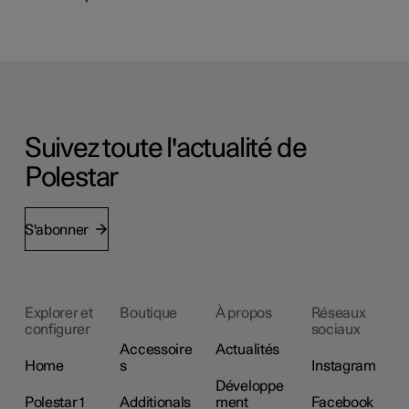
Suivez toute l'actualité de
Polestar
S'abonner
Explorer et
Boutique
À propos
Réseaux
configurer
sociaux
Accessoire
Actualités
Home
s
Instagram
Développe
Polestar 1
Additionals
ment
Facebook