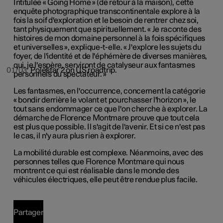
Intitulée « Going Home » (de retour à la maison), cette
enquête photographique transcontinentale explore à la
fois la soif d'exploration et le besoin de rentrer chez soi,
tant physiquement que spirituellement. « Je raconte des
histoires de mon domaine personnel à la fois spécifiques
et universelles », explique-t-elle. « J'explore les sujets du
foyer, de l'identité et de l'éphémère de diverses manières,
qui, je l'espère, serviront de catalyseur aux fantasmes
01/03
Polestar 2 on US roadtrip.
personnels du spectateur. »
Les fantasmes, en l'occurrence, concernent la catégorie
« bondir derrière le volant et pourchasser l'horizon », le
tout sans endommager ce que l'on cherche à explorer. La
démarche de Florence Montmare prouve que tout cela
est plus que possible. Il s'agit de l'avenir. Et si ce n'est pas
le cas, il n'y aura plus rien à explorer.
La mobilité durable est complexe. Néanmoins, avec des
personnes telles que Florence Montmare qui nous
montrent ce qui est réalisable dans le monde des
véhicules électriques, elle peut être rendue plus facile.
Partager