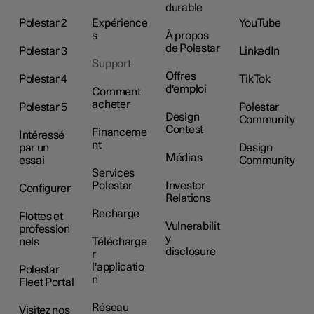
durable
Polestar 2
Expérience
YouTube
s
À propos
de Polestar
Polestar 3
LinkedIn
Support
Offres
Polestar 4
TikTok
d'emploi
Comment
acheter
Polestar 5
Polestar
Design
Community
Contest
Financeme
Intéressé
nt
par un
Design
Médias
essai
Community
Services
Polestar
Investor
Configurer
Relations
Recharge
Flottes et
Vulnerabilit
profession
y
nels
Télécharge
disclosure
r
l'applicatio
Polestar
n
Fleet Portal
Réseau
Visitez nos