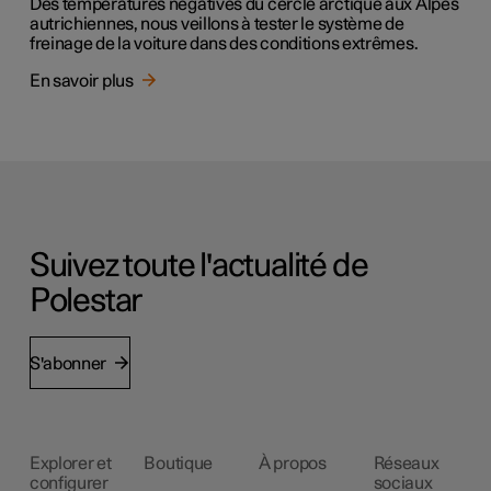
Des températures négatives du cercle arctique aux Alpes
autrichiennes, nous veillons à tester le système de
freinage de la voiture dans des conditions extrêmes.
En savoir plus
Suivez toute l'actualité de
Polestar
S'abonner
Explorer et
Boutique
À propos
Réseaux
configurer
sociaux