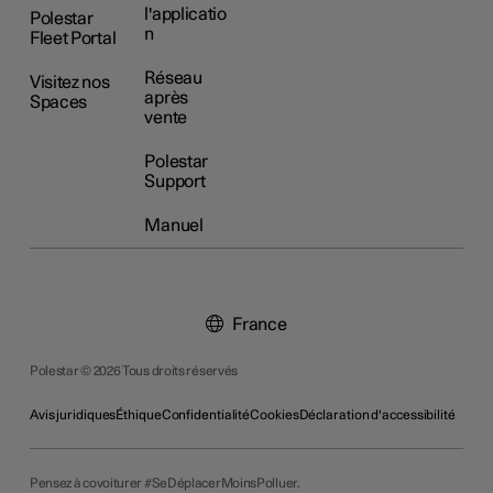
l'applicatio
Polestar
n
Fleet Portal
Réseau
Visitez nos
après
Spaces
vente
Polestar
Support
Manuel
France
Polestar © 2026 Tous droits réservés
Avis juridiques
Éthique
Confidentialité
Cookies
Déclaration d'accessibilité
Pensez à covoiturer #SeDéplacerMoinsPolluer.