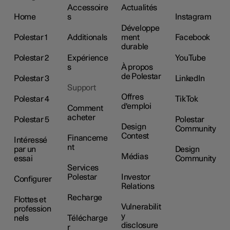
Accessoire
Actualités
Home
s
Instagram
Développe
Polestar 1
Additionals
ment
Facebook
durable
Polestar 2
Expérience
YouTube
s
À propos
de Polestar
Polestar 3
LinkedIn
Support
Offres
Polestar 4
TikTok
d'emploi
Comment
acheter
Polestar 5
Polestar
Design
Community
Contest
Financeme
Intéressé
nt
par un
Design
Médias
essai
Community
Services
Polestar
Investor
Configurer
Relations
Recharge
Flottes et
Vulnerabilit
profession
y
nels
Télécharge
disclosure
r