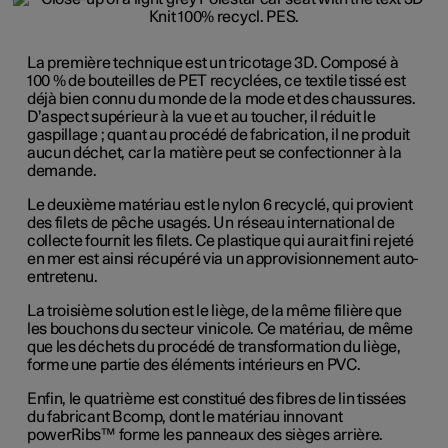
La première technique est un tricotage 3D. Composé à
100 % de bouteilles de PET recyclées, ce textile tissé est
déjà bien connu du monde de la mode et des chaussures.
D’aspect supérieur à la vue et au toucher, il réduit le
gaspillage ; quant au procédé de fabrication, il ne produit
aucun déchet, car la matière peut se confectionner à la
demande.
Le deuxième matériau est le nylon 6 recyclé, qui provient
des filets de pêche usagés. Un réseau international de
collecte fournit les filets. Ce plastique qui aurait fini rejeté
en mer est ainsi récupéré via un approvisionnement auto-
entretenu.
La troisième solution est le liège, de la même filière que
les bouchons du secteur vinicole. Ce matériau, de même
que les déchets du procédé de transformation du liège,
forme une partie des éléments intérieurs en PVC.
Enfin, le quatrième est constitué des fibres de lin tissées
du fabricant Bcomp, dont le matériau innovant
powerRibs™ forme les panneaux des sièges arrière.